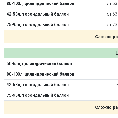
80-100л, цилиндрический баллон
от 63
42-53л, тороидальный баллон
от 63
75-95л, тороидальный баллон
от 73
Сложно ра
Ц
50-65л, цилиндрический баллон
О автосервисе
Отзывы клиентов
80-100л, цилиндрический баллон
Установка ГБО за 6 часов
42-53л, тороидальный баллон
2-го поколения
4-го поколения
5-го поколения
75-95л, тороидальный баллон
BRC
OMVL
LOVATO
KME
Digitronic
Сложно ра
Цена на установку ГБО