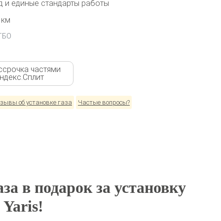
 и единые стандарты работы
 км
 ГБО
ссрочка частями
Яндекс.Сплит
зывы об установке газа
Частые вопросы?
за в подарок за установку
Yaris!