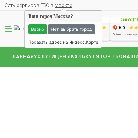
Cеть сервисов ГБО в
Москве
Ваш город Москва?
1229 ОЦЕНОК
200 ОЦ
Верно
Нет, выбрать город
Показать адрес на Яндекс.Карте
ГЛАВНАЯ
УСЛУГИ
ЦЕНЫ
КАЛЬКУЛЯТОР ГБО
НАШИ
Комплекты ГБО на 
BMW
Ford
Geely
Mercedes
Mitsubish