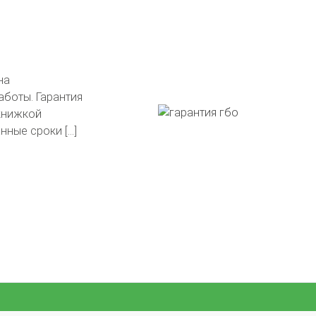
тавлены на
в подарок!
гли сделать