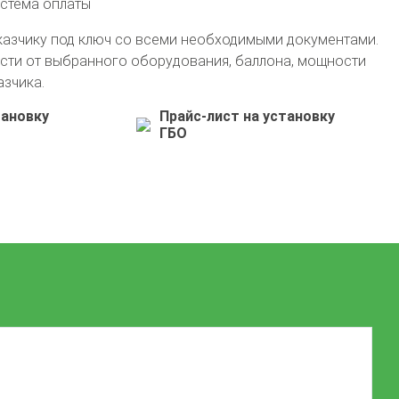
истема оплаты
казчику под ключ со всеми необходимыми документами.
сти от выбранного оборудования, баллона, мощности
азчика.
тановку
Прайс-лист на установку
ГБО
+7 (495) 762-08-18
info@avto-gaz.com
Whatsapp
— ваш консультант Николай