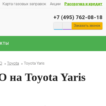
Карта газовых заправок
Акции
Рассрочка и кредит
+7 (495) 762-08-18
Заказать звонок
АКТЫ
екты ГБО на отечественные авто:
Гранту
Весту
Ларгус
Ниву
ГАЗ
Газель
УАЗ
Патриот
и
БО
Toyota
Toyota Yaris
е авто..
 на Toyota Yaris