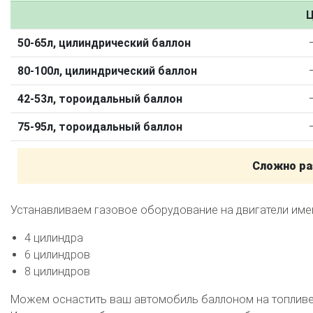
Калькулятор выгоды ГБО
Калькулятор топлива
Ц
Техобслуживание ГБО
50-65л, цилиндрический баллон
Полная диагностика ГБО
Чистка и регулировка форсунок
80-100л, цилиндрический баллон
Замена датчика давления
Замена баллона
Установка реду
42-53л, тороидальный баллон
Регистрация ГБО в ГИБДД
75-95л, тороидальный баллон
Штрафы в 2026 году
Документы для регистрации
Свидетельство на ГБО
Сложно ра
Устанавливаем газовое оборудование на двигатели им
4 цилиндра
6 цилиндров
8 цилиндров
Можем оснастить ваш автомобиль баллоном на топливе 