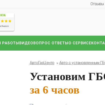
Отзывы
ЕНОК
 РАБОТЫ
ВИДЕО
ВОПРОС ОТВЕТЫ
О СЕРВИСЕ
КОНТ
иномарки:
Компл
HAVAL
Hyundai
Infiniti
KIA
Lexus
Mazda
ВАЗ
АвтоГазЦентр
Авто с установленным Г
i
Nissan
Renault
Skoda
Toyota
Volkswagen
други
Установим ГБО
за 6 часов