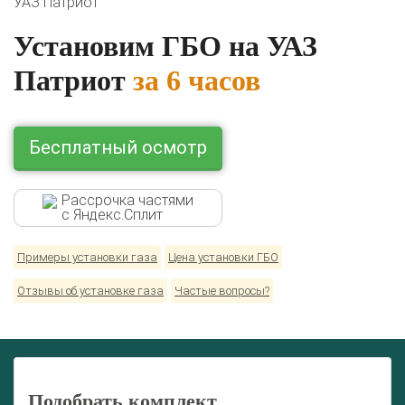
УАЗ Патриот
Установим ГБО на УАЗ
Патриот
за 6 часов
Бесплатный осмотр
Рассрочка частями
с Яндекс.Сплит
Комплекты ГБО на иномарки:
Примеры установки газа
Цена установки ГБО
BMW
Ford
Geely
HAVAL
Hyundai
Infiniti
KIA
Lexus
Mazda
Mercedes
Mitsubishi
Nissan
Отзывы об установке газа
Частые вопросы?
Renault
Skoda
Toyota
Volkswagen
Подобрать комплект