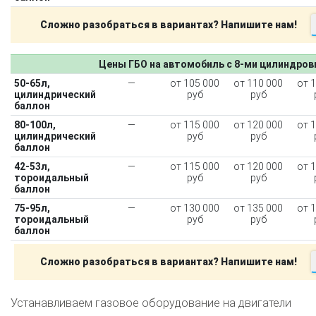
Сложно разобраться в вариантах? Напишите нам!
Цены ГБО на автомобиль с 8-ми цилиндро
50-65л,
—
от 105 000
от 110 000
от 
цилиндрический
руб
руб
баллон
80-100л,
—
от 115 000
от 120 000
от 
цилиндрический
руб
руб
баллон
42-53л,
—
от 115 000
от 120 000
от 
тороидальный
руб
руб
баллон
75-95л,
—
от 130 000
от 135 000
от 
тороидальный
руб
руб
баллон
Сложно разобраться в вариантах? Напишите нам!
Устанавливаем газовое оборудование на двигатели