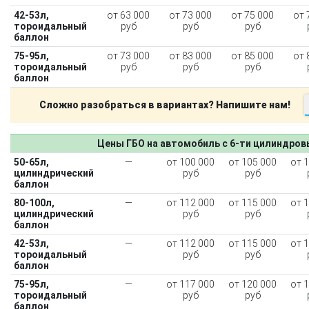
42-53л,
от 63 000
от 73 000
от 75 000
от 
тороидальный
руб
руб
руб
баллон
75-95л,
от 73 000
от 83 000
от 85 000
от 
тороидальный
руб
руб
руб
баллон
Сложно разобраться в вариантах? Напишите нам!
Цены ГБО на автомобиль с 6-ти цилиндро
50-65л,
—
от 100 000
от 105 000
от 
цилиндрический
руб
руб
баллон
80-100л,
—
от 112 000
от 115 000
от 
цилиндрический
руб
руб
баллон
42-53л,
—
от 112 000
от 115 000
от 
тороидальный
руб
руб
баллон
75-95л,
—
от 117 000
от 120 000
от 
тороидальный
руб
руб
баллон