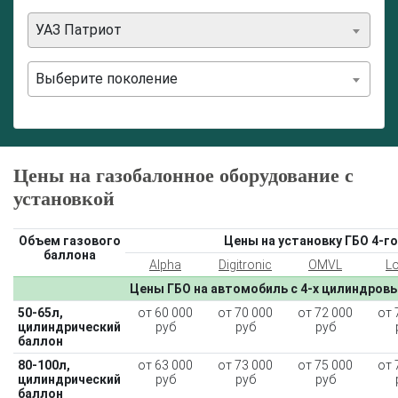
Калькулятор выгоды ГБО
Калькулятор топлива
УАЗ Патриот
Техобслуживание ГБО
Полная диагностика ГБО
Чистка и регулировка форсунок
Выберите поколение
Замена датчика давления
Замена баллона
Установка редуктора
Регистрация ГБО в ГИБДД
Цены на газобалонное оборудование с
установкой
Штрафы в 2026 году
Документы для регистрации
Свидетельство на ГБО
Объем газового
Цены на установку ГБО 4-го
баллона
Alpha
Digitronic
OMVL
L
Цены ГБО на автомобиль с 4-х цилиндров
50-65л,
от 60 000
от 70 000
от 72 000
от 
цилиндрический
руб
руб
руб
баллон
80-100л,
от 63 000
от 73 000
от 75 000
от 
цилиндрический
руб
руб
руб
баллон