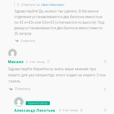
Ответить на
Иван Иванович
Здравствуйте! Да, можно так сделать. В багажное
отделение устанавливаются два баллона емкостью
по 42 л+42л или 53л+53 (отличаются по высоте). Под
днище устанавливаются два баллона емкостями по
35 литров.
Ответить
Михаил
6 лет назад
Здравствуйте Кирил!хочу знать ваше мнение про
ловато для уаз патриот!до этого ездил на ловато 2 пок
.газель
Ответить
Администратор
Александр Леонтьев
6 лет назад