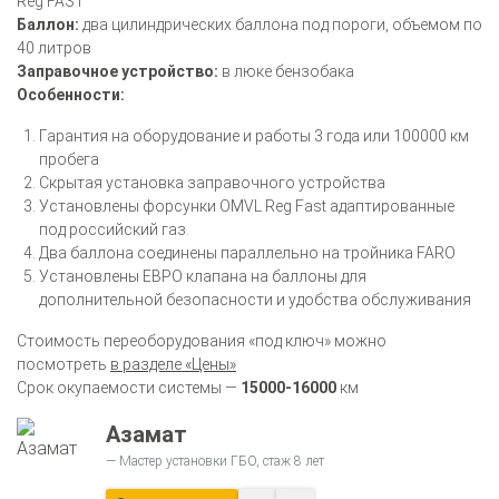
Reg FAST
Баллон:
два цилиндрических баллона под пороги, объемом по
40 литров
Заправочное устройство:
в люке бензобака
Особенности:
Гарантия на оборудование и работы 3 года или 100000 км
пробега
Скрытая установка заправочного устройства
Установлены форсунки OMVL Reg Fast адаптированные
под российский газ.
Два баллона соединены параллельно на тройника FARO
Установлены ЕВРО клапана на баллоны для
дополнительной безопасности и удобства обслуживания
Стоимость переоборудования «под ключ» можно
посмотреть
в разделе «Цены»
Срок окупаемости системы —
15000-16000
км
Азамат
Мастер установки ГБО, стаж 8 лет