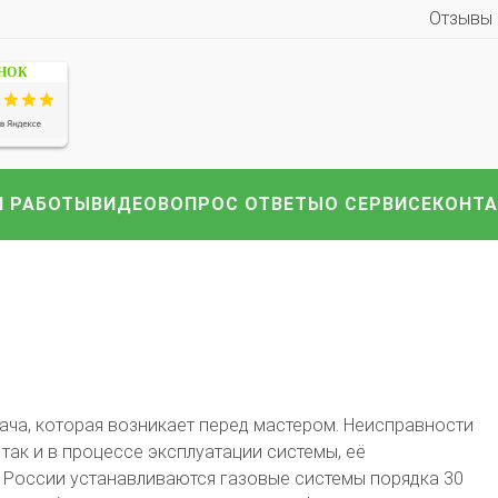
Отзывы
ЕНОК
иномарки:
Компл
HAVAL
Hyundai
Infiniti
KIA
Lexus
Mazda
ВАЗ
i
Nissan
Renault
Skoda
Toyota
Volkswagen
други
 РАБОТЫ
ВИДЕО
ВОПРОС ОТВЕТЫ
О СЕРВИСЕ
КОНТ
ача, которая возникает перед мастером. Неисправности
 так и в процессе эксплуатации системы, её
В России устанавливаются газовые системы порядка 30