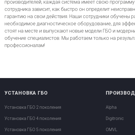
производителей, каждая система имеет свою программу 
сотрудника зависит, как быстро он определит неисправн
О автосервисе
Отзывы клиентов
гарантию на свои действия. Наши сотрудники обучены 
необходимое диагностическое оборудование, для эффект
Установка ГБО за 6 часов
стоят на месте и выпускают новые модели ГБО и модер
2-го поколения
4-го поколения
5-го поколения
обучение специалистов. Мы работаем только на результа
профессионалам!
BRC
OMVL
LOVATO
KME
Digitronic
Цена на установку ГБО
Калькулятор выгоды ГБО
Калькулятор топлива
Техобслуживание ГБО
УСТАНОВКА ГБО
ПРОИЗВОД
Полная диагностика ГБО
Чистка и регулировка форсунок
Замена датчика давления
Замена баллона
Установка реду
Установка ГБО 2 поколения
Alpha
Регистрация ГБО в ГИБДД
Установка ГБО 4 поколения
Digitronic
Штрафы в 2026 году
Документы для регистрации
Установка ГБО 5 поколения
OMVL