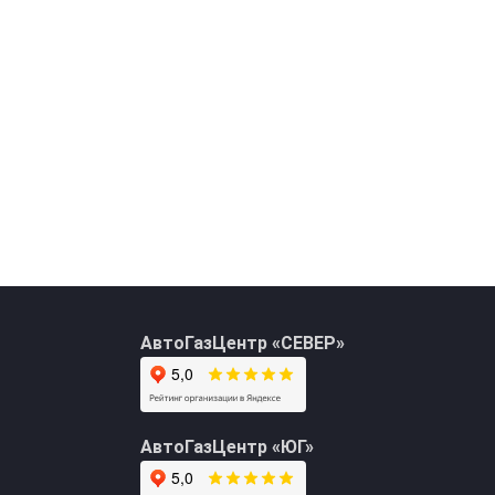
АвтоГазЦентр «СЕВЕР»
+7 (495) 762-08-18
АвтоГазЦентр «ЮГ»
info@avto-gaz.com
Whatsapp