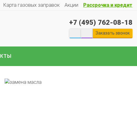
Карта газовых заправок
Акции
Рассрочка и кредит
+7 (495) 762-08-18
екты ГБО на отечественные авто:
Гранту
Весту
Ларгус
Ниву
ГАЗ
Газель
УАЗ
Патриот
и
Заказать звонок
е авто..
АКТЫ