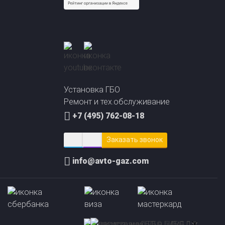
— ваш консультант Николай
Установка ГБО
Ремонт и тех.обслуживание
+7 (495) 762-08-18
Заказать звонок
info@avto-gaz.com
а заправок метан пропан
Преимущества ГБО
×