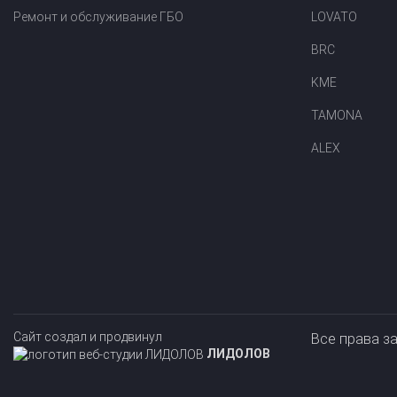
Свидетельство на ГБО
Ремонт и обслуживание ГБО
LOVATO
BRC
KME
TAMONA
ALEX
Прайс-лист на
Онлайн подбор ГБО
Сайт создал и продвинул
Все права з
установку ГБО
за 2 минуты!
ЛИДОЛОВ