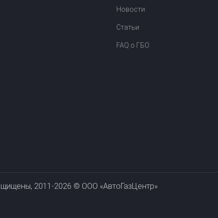
Новости
Статьи
FAQ о ГБО
Карт
ащищены, 2011-2026 © ООО «АвтоГазЦентр»