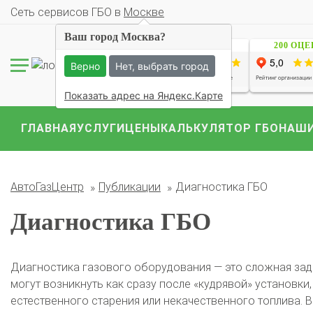
Cеть сервисов ГБО в
Москве
Ваш город Москва?
1229 ОЦЕНОК
200 ОЦ
Комплекты ГБО на 
Верно
Нет, выбрать город
BMW
Ford
Geely
Mercedes
Mitsubish
Показать адрес на Яндекс.Карте
ГЛАВНАЯ
УСЛУГИ
ЦЕНЫ
КАЛЬКУЛЯТОР ГБО
НАШИ
АвтоГазЦентр
Публикации
Диагностика ГБО
Диагностика ГБО
Диагностика газового оборудования — это сложная зад
могут возникнуть как сразу после «кудрявой» установки,
естественного старения или некачественного топлива. 