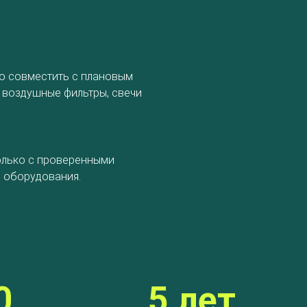
но совместить с плановым
 воздушные фильтры, свечи
+7 (495) 762-08-18
info@avto-gaz.com
Whatsapp
олько с проверенными
— ваш консультант Николай
 оборудования.
0
5 лет