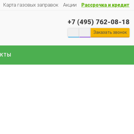
Карта газовых заправок
Акции
Рассрочка и кредит
+7 (495) 762-08-18
Заказать звонок
АКТЫ
екты ГБО на отечественные авто:
Гранту
Весту
Ларгус
Ниву
ГАЗ
Газель
УАЗ
Патриот
и
е авто..