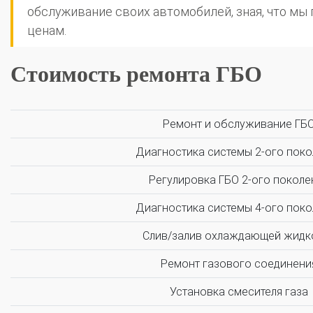
обслуживание своих автомобилей, зная, что м
ценам.
Стоимость ремонта ГБО
Ремонт и обслуживание ГБ
Диагностика системы 2-ого поко
О автосервисе
Отзывы клиентов
Регулировка ГБО 2-ого поколе
Диагностика системы 4-ого поко
Установка ГБО за 6 часов
Слив/залив охлаждающей жидк
2-го поколения
4-го поколения
5-го поколения
BRC
OMVL
LOVATO
KME
Digitronic
Ремонт газового соединени
Цена на установку ГБО
Установка смесителя газа