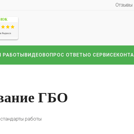
Отзывы
ЕНОК
 РАБОТЫ
ВИДЕО
ВОПРОС ОТВЕТЫ
О СЕРВИСЕ
КОНТ
иномарки:
Компл
HAVAL
Hyundai
Infiniti
KIA
Lexus
Mazda
ВАЗ
i
Nissan
Renault
Skoda
Toyota
Volkswagen
други
ивание ГБО
 стандарты работы