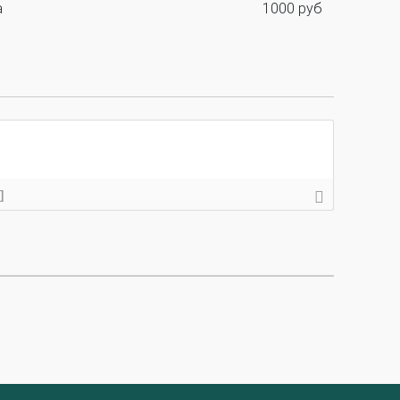
а
1000 руб
ктора
]