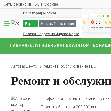
Cеть сервисов ГБО в
Москве
Ваш город Москва?
1229 ОЦЕНОК
200 ОЦ
Верно
Нет, выбрать город
Показать адрес на Яндекс.Карте
ГЛАВНАЯ
УСЛУГИ
ЦЕНЫ
КАЛЬКУЛЯТОР ГБО
НАШИ
Комплекты ГБО на 
BMW
Ford
Geely
АвтоГазЦентр
Ремонт и обслуживание ГБО
Mercedes
Mitsubish
Ремонт и обслуж
Профессиональный подход и единые
Гарантия 5 лет или 200 000 км