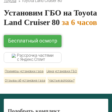
Toyota
Toyota Land Cruiser 80
Комплекты ГБО на иномарки:
BMW
Ford
Geely
HAVAL
Hyundai
Infiniti
KIA
Установим ГБО на Toyota
Lexus
Mazda
Mercedes
Mitsubishi
Nissan
Renault
Skoda
Toyota
Volkswagen
Land Cruiser 80
за 6 часов
Бесплатный осмотр
Рассрочка частями
с Яндекс.Сплит
Примеры установки газа
Цена установки ГБО
Отзывы об установке газа
Частые вопросы?
Подобрать комплект