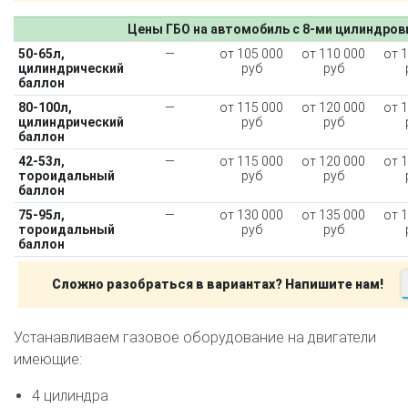
Цены ГБО на автомобиль с 8-ми цилиндро
50-65л,
—
от 105 000
от 110 000
от 
цилиндрический
руб
руб
баллон
80-100л,
—
от 115 000
от 120 000
от 
цилиндрический
руб
руб
баллон
42-53л,
—
от 115 000
от 120 000
от 
тороидальный
руб
руб
баллон
75-95л,
—
от 130 000
от 135 000
от 
тороидальный
руб
руб
баллон
Сложно разобраться в вариантах? Напишите нам!
Устанавливаем газовое оборудование на двигатели
имеющие:
4 цилиндра