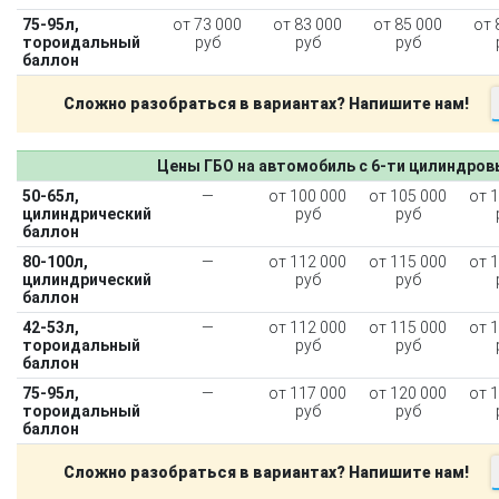
75-95л,
от 73 000
от 83 000
от 85 000
от 
тороидальный
руб
руб
руб
баллон
Сложно разобраться в вариантах? Напишите нам!
Цены ГБО на автомобиль с 6-ти цилиндро
50-65л,
—
от 100 000
от 105 000
от 
цилиндрический
руб
руб
баллон
80-100л,
—
от 112 000
от 115 000
от 
цилиндрический
руб
руб
баллон
42-53л,
—
от 112 000
от 115 000
от 
тороидальный
руб
руб
баллон
75-95л,
—
от 117 000
от 120 000
от 
тороидальный
руб
руб
баллон
Сложно разобраться в вариантах? Напишите нам!