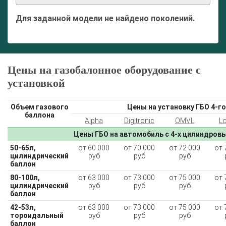
Для заданной модели не найдено поколений.
Цены на газобалонное оборудование с
установкой
Объем газового
Цены на установку ГБО 4-го
баллона
Alpha
Digitronic
OMVL
L
Цены ГБО на автомобиль с 4-х цилиндров
50-65л,
от 60 000
от 70 000
от 72 000
от 
цилиндрический
руб
руб
руб
баллон
80-100л,
от 63 000
от 73 000
от 75 000
от 
цилиндрический
руб
руб
руб
баллон
42-53л,
от 63 000
от 73 000
от 75 000
от 
тороидальный
руб
руб
руб
баллон