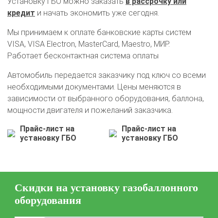
Установку ГБО можно заказать
в рассрочку или
кредит
и начать экономить уже сегодня.
Мы принимаем к оплате банковские карты систем
VISA, VISA Electron, MasterCard, Maestro, МИР.
Работает бесконтактная система оплаты
Автомобиль передается заказчику под ключ со всеми
О автосервисе
Отзывы клиентов
необходимыми документами. Цены меняются в
зависимости от выбранного оборудования, баллона,
Установка ГБО за 6 часов
мощности двигателя и пожеланий заказчика.
2-го поколения
4-го поколения
5-го поколения
Прайс-лист на
Прайс-лист на
BRC
OMVL
LOVATO
KME
Digitronic
установку ГБО
установку ГБО
Цена на установку ГБО
Калькулятор выгоды ГБО
Калькулятор топлива
Скидки на установку газобаллонного
Техобслуживание ГБО
оборудования
Полная диагностика ГБО
Чистка и регулировка форсунок