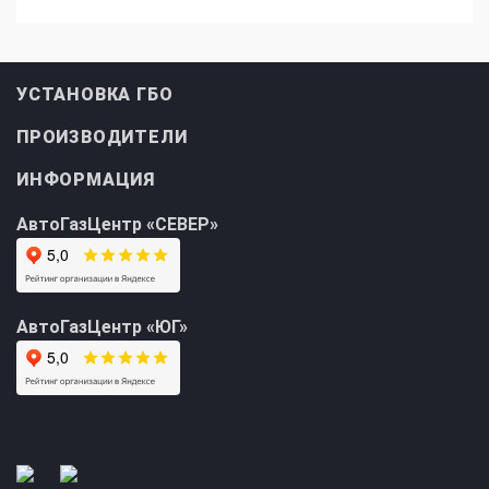
УСТАНОВКА ГБО
ПРОИЗВОДИТЕЛИ
ИНФОРМАЦИЯ
АвтоГазЦентр «СЕВЕР»
АвтоГазЦентр «ЮГ»
Прайс-лист на
Онлайн подбор ГБО
установку ГБО
за 2 минуты!