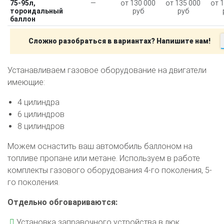
75-95л,
—
от 130 000
от 135 000
от 
тороидальный
руб
руб
баллон
Сложно разобраться в вариантах? Напишите нам!
Устанавливаем газовое оборудование на двигатели
имеющие:
4 цилиндра
6 цилиндров
8 цилиндров
Можем оснастить ваш автомобиль баллоном на
топливе пропане или метане. Используем в работе
комплекты газового оборудования 4-го поколения, 5-
го поколения.
Отдельно обговариваются:
Установка заправочного устройства в люк