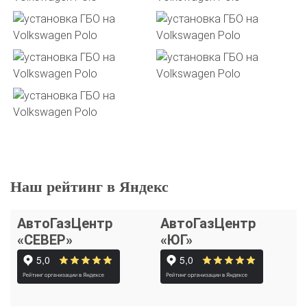
Наш рейтинг в Яндекс
АвтоГазЦентр
АвтоГазЦентр
«СЕВЕР»
«ЮГ»