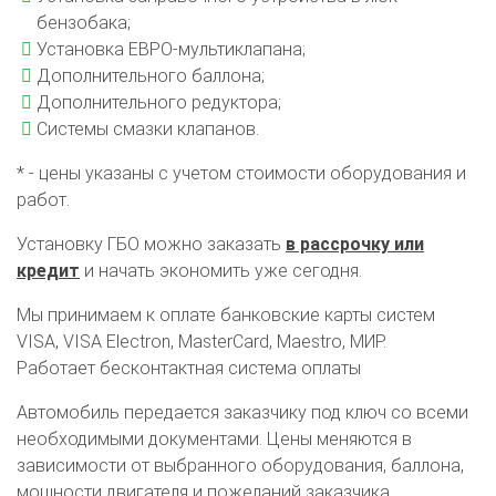
бензобака;
Установка ЕВРО-мультиклапана;
Дополнительного баллона;
Дополнительного редуктора;
Системы смазки клапанов.
* - цены указаны с учетом стоимости оборудования и
работ.
Установку ГБО можно заказать
в рассрочку или
О автосервисе
Отзывы клиентов
кредит
и начать экономить уже сегодня.
Мы принимаем к оплате банковские карты систем
Установка ГБО за 6 часов
VISA, VISA Electron, MasterCard, Maestro, МИР.
Работает бесконтактная система оплаты
2-го поколения
4-го поколения
5-го поколения
BRC
OMVL
LOVATO
KME
Digitronic
Автомобиль передается заказчику под ключ со всеми
необходимыми документами. Цены меняются в
Цена на установку ГБО
зависимости от выбранного оборудования, баллона,
мощности двигателя и пожеланий заказчика.
Калькулятор выгоды ГБО
Калькулятор топлива