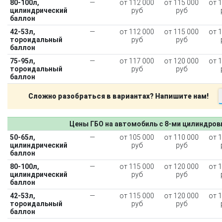
80-100л,
—
от 112 000
от 115 000
от 
цилиндрический
руб
руб
баллон
42-53л,
—
от 112 000
от 115 000
от 
тороидальный
руб
руб
баллон
75-95л,
—
от 117 000
от 120 000
от 
тороидальный
руб
руб
баллон
Сложно разобраться в вариантах? Напишите нам!
Цены ГБО на автомобиль с 8-ми цилиндро
50-65л,
—
от 105 000
от 110 000
от 
цилиндрический
руб
руб
баллон
80-100л,
—
от 115 000
от 120 000
от 
цилиндрический
руб
руб
баллон
42-53л,
—
от 115 000
от 120 000
от 
тороидальный
руб
руб
баллон