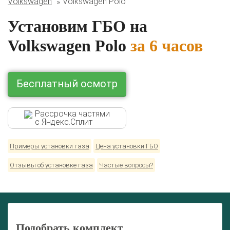
Volkswagen
Volkswagen Polo
Комплекты ГБО на иномарки:
BMW
Ford
Geely
HAVAL
Hyundai
Infiniti
KIA
Установим ГБО на
Lexus
Mazda
Mercedes
Mitsubishi
Nissan
Renault
Skoda
Toyota
Volkswagen
Volkswagen Polo
за 6 часов
Бесплатный осмотр
Рассрочка частями
с Яндекс.Сплит
Примеры установки газа
Цена установки ГБО
Отзывы об установке газа
Частые вопросы?
Подобрать комплект