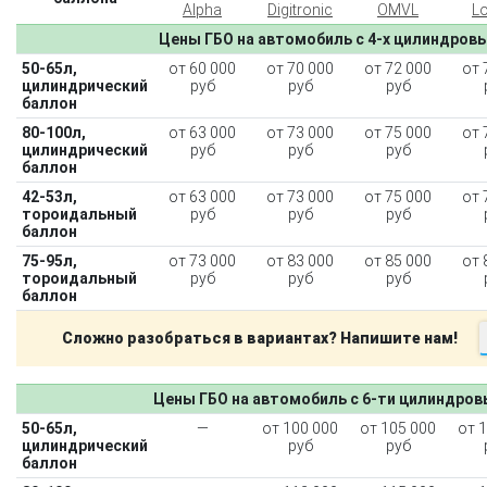
Alpha
Digitronic
OMVL
L
Цены ГБО на автомобиль с 4-х цилиндров
50-65л,
от 60 000
от 70 000
от 72 000
от 
цилиндрический
руб
руб
руб
баллон
80-100л,
от 63 000
от 73 000
от 75 000
от 
цилиндрический
руб
руб
руб
баллон
42-53л,
от 63 000
от 73 000
от 75 000
от 
тороидальный
руб
руб
руб
баллон
75-95л,
от 73 000
от 83 000
от 85 000
от 
тороидальный
руб
руб
руб
баллон
Сложно разобраться в вариантах? Напишите нам!
Цены ГБО на автомобиль с 6-ти цилиндро
50-65л,
—
от 100 000
от 105 000
от 
цилиндрический
руб
руб
баллон