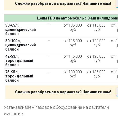
Сложно разобраться в вариантах? Напишите нам!
Цены ГБО на автомобиль с 8-ми цилиндро
50-65л,
—
от 105 000
от 110 000
от 
цилиндрический
руб
руб
баллон
80-100л,
—
от 115 000
от 120 000
от 
цилиндрический
руб
руб
баллон
42-53л,
—
от 115 000
от 120 000
от 
тороидальный
руб
руб
баллон
75-95л,
—
от 130 000
от 135 000
от 
тороидальный
руб
руб
баллон
Сложно разобраться в вариантах? Напишите нам!
Устанавливаем газовое оборудование на двигатели
имеющие: