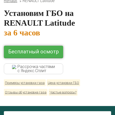
Renault
RENAULT Latitude
BMW
Ford
Geely
HAVAL
Hyundai
Infiniti
KIA
Установим ГБО на
Lexus
Mazda
Mercedes
Mitsubishi
Nissan
Renault
Skoda
Toyota
Volkswagen
RENAULT Latitude
за 6 часов
Бесплатный осмотр
Рассрочка частями
с Яндекс.Сплит
Примеры установки газа
Цена установки ГБО
Отзывы об установке газа
Частые вопросы?