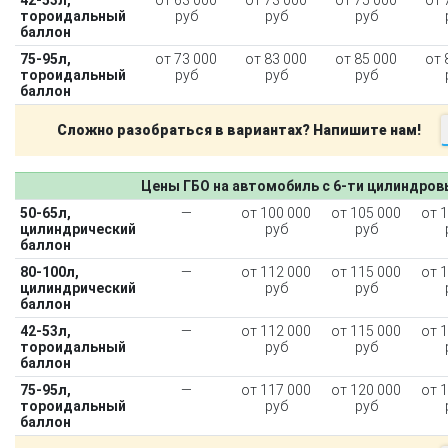
тороидальный
руб
руб
руб
баллон
75-95л,
от 73 000
от 83 000
от 85 000
от 
тороидальный
руб
руб
руб
баллон
Сложно разобраться в вариантах? Напишите нам!
Цены ГБО на автомобиль с 6-ти цилиндро
50-65л,
—
от 100 000
от 105 000
от 
цилиндрический
руб
руб
баллон
80-100л,
—
от 112 000
от 115 000
от 
цилиндрический
руб
руб
баллон
42-53л,
—
от 112 000
от 115 000
от 
тороидальный
руб
руб
баллон
75-95л,
—
от 117 000
от 120 000
от 
тороидальный
руб
руб
баллон