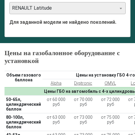
RENAULT Latitude
Для заданной модели не найдено поколений.
Цены на газобалонное оборудование с
установкой
Объем газового
Цены на установку ГБО 4-го
баллона
Alpha
Digitronic
OMVL
L
Цены ГБО на автомобиль с 4-х цилиндров
50-65л,
от 60 000
от 70 000
от 72 000
от 
цилиндрический
руб
руб
руб
баллон
80-100л,
от 63 000
от 73 000
от 75 000
от 
цилиндрический
руб
руб
руб
баллон
42-53л,
от 63 000
от 73 000
от 75 000
от 