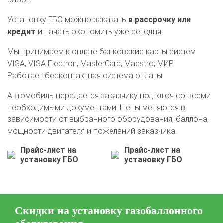
Установку ГБО можно заказать
в рассрочку или
кредит
и начать экономить уже сегодня.
Мы принимаем к оплате банковские карты систем
VISA, VISA Electron, MasterCard, Maestro, МИР.
О автосервисе
Отзывы клиентов
Работает бесконтактная система оплаты
Автомобиль передается заказчику под ключ со всеми
Установка ГБО за 6 часов
необходимыми документами. Цены меняются в
2-го поколения
4-го поколения
5-го поколения
зависимости от выбранного оборудования, баллона,
BRC
OMVL
LOVATO
KME
Digitronic
мощности двигателя и пожеланий заказчика.
Прайс-лист на
Прайс-лист на
Цена на установку ГБО
установку ГБО
установку ГБО
Калькулятор выгоды ГБО
Калькулятор топлива
Техобслуживание ГБО
Скидки на установку газобаллонного
Полная диагностика ГБО
Чистка и регулировка форсунок