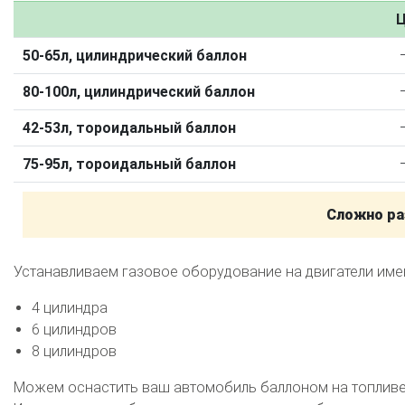
Калькулятор выгоды ГБО
Калькулятор топлива
Ц
Техобслуживание ГБО
50-65л, цилиндрический баллон
Полная диагностика ГБО
Чистка и регулировка форсунок
80-100л, цилиндрический баллон
Замена датчика давления
Замена баллона
Установка реду
42-53л, тороидальный баллон
Регистрация ГБО в ГИБДД
75-95л, тороидальный баллон
Штрафы в 2026 году
Документы для регистрации
Свидетельство на ГБО
Сложно ра
Устанавливаем газовое оборудование на двигатели им
4 цилиндра
6 цилиндров
8 цилиндров
Можем оснастить ваш автомобиль баллоном на топливе 