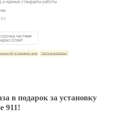
 и единые стандарты работы
 км
 ГБО
ссрочка частями
Яндекс.Сплит
зывы об установке газа
Частые вопросы?
за в подарок за установку
e 911!