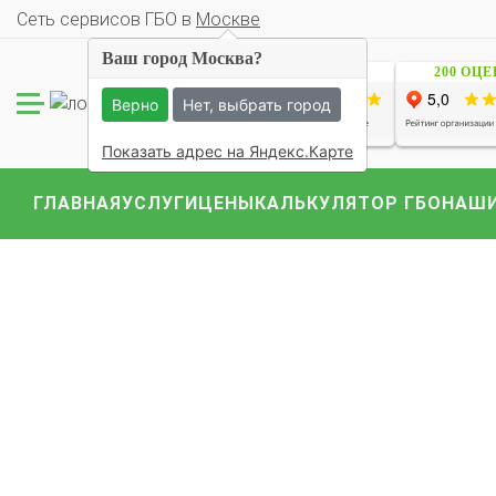
Cеть сервисов ГБО в
Москве
Ваш город Москва?
1229 ОЦЕНОК
200 ОЦ
Верно
Нет, выбрать город
Показать адрес на Яндекс.Карте
ГЛАВНАЯ
УСЛУГИ
ЦЕНЫ
КАЛЬКУЛЯТОР ГБО
НАШИ
Комплекты ГБО на 
BMW
Ford
Geely
Mercedes
Mitsubish