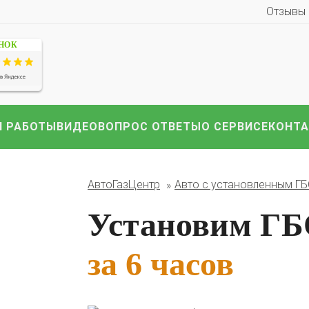
Отзывы
ЕНОК
 РАБОТЫ
ВИДЕО
ВОПРОС ОТВЕТЫ
О СЕРВИСЕ
КОНТ
иномарки:
Компл
HAVAL
Hyundai
Infiniti
KIA
Lexus
Mazda
ВАЗ
АвтоГазЦентр
Авто с установленным Г
i
Nissan
Renault
Skoda
Toyota
Volkswagen
други
Установим ГБО
за 6 часов