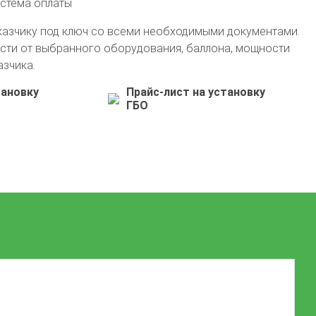
истема оплаты
казчику под ключ со всеми необходимыми документами.
сти от выбранного оборудования, баллона, мощности
азчика.
тановку
Прайс-лист на установку
ГБО
+7 (495) 762-08-18
info@avto-gaz.com
Whatsapp
— ваш консультант Николай