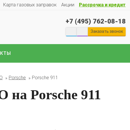
Карта газовых заправок
Акции
Рассрочка и кредит
+7 (495) 762-08-18
Заказать звонок
АКТЫ
екты ГБО на отечественные авто:
Гранту
Весту
Ларгус
Ниву
ГАЗ
Газель
УАЗ
Патриот
и
БО
Porsche
Porsche 911
е авто..
 на Porsche 911