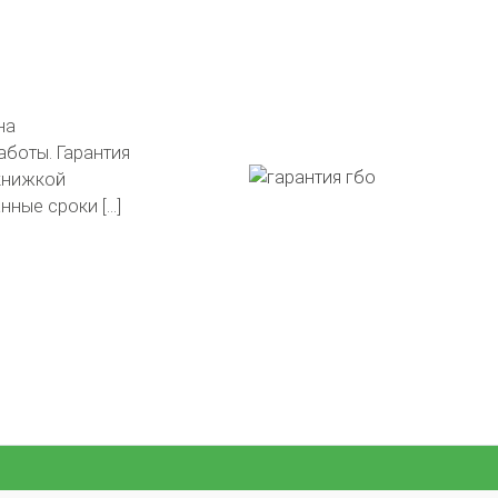
тавлены на
в подарок!
гли сделать