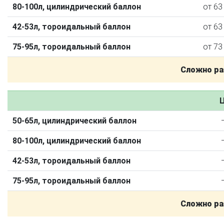
80-100л, цилиндрический баллон
от 63
42-53л, тороидальный баллон
от 63
75-95л, тороидальный баллон
от 73
Сложно ра
Ц
50-65л, цилиндрический баллон
О автосервисе
Отзывы клиентов
80-100л, цилиндрический баллон
Установка ГБО за 6 часов
42-53л, тороидальный баллон
2-го поколения
4-го поколения
5-го поколения
75-95л, тороидальный баллон
BRC
OMVL
LOVATO
KME
Digitronic
Сложно ра
Цена на установку ГБО