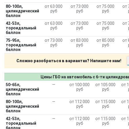
80-100л,
от 63 000
от 73 000
от 75 000
от 
цилиндрический
руб
руб
руб
баллон
42-53л,
от 63 000
от 73 000
от 75 000
от 
тороидальный
руб
руб
руб
баллон
75-95л,
от 73 000
от 83 000
от 85 000
от 
тороидальный
руб
руб
руб
баллон
Сложно разобраться в вариантах? Напишите нам!
Цены ГБО на автомобиль с 6-ти цилиндро
50-65л,
—
от 100 000
от 105 000
от 
цилиндрический
руб
руб
баллон
80-100л,
—
от 112 000
от 115 000
от 
цилиндрический
руб
руб
баллон
42-53л,
—
от 112 000
от 115 000
от 
тороидальный
руб
руб
баллон