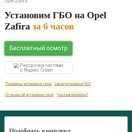
Opel Zafira
Комплекты ГБО на иномарки:
BMW
Ford
Geely
HAVAL
Hyundai
Infiniti
KIA
Установим ГБО на Opel
Lexus
Mazda
Mercedes
Mitsubishi
Nissan
Renault
Skoda
Toyota
Volkswagen
Zafira
за 6 часов
Бесплатный осмотр
Рассрочка частями
с Яндекс.Сплит
Примеры установки газа
Цена установки ГБО
Отзывы об установке газа
Частые вопросы?
Подобрать комплект