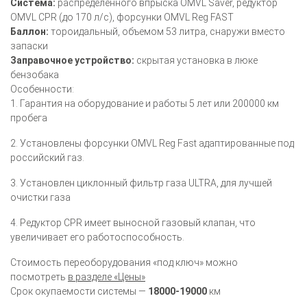
Система:
распределенного впрыска OMVL Saver, редуктор
OMVL CPR (до 170 л/с), форсунки OMVL Reg FAST
Баллон:
тороидальный, объемом 53 литра, снаружи вместо
запаски
Заправочное устройство:
скрытая установка в люке
бензобака
Особенности:
1. Гарантия на оборудование и работы 5 лет или 200000 км
пробега
2. Установлены форсунки OMVL Reg Fast адаптированные под
российский газ.
3. Установлен циклонный фильтр газа ULTRA, для лучшей
очистки газа
4. Редуктор CPR имеет выносной газовый клапан, что
увеличивает его работоспособность.
Стоимость переоборудования «под ключ» можно
посмотреть
в разделе «Цены»
Срок окупаемости системы —
18000-19000
км