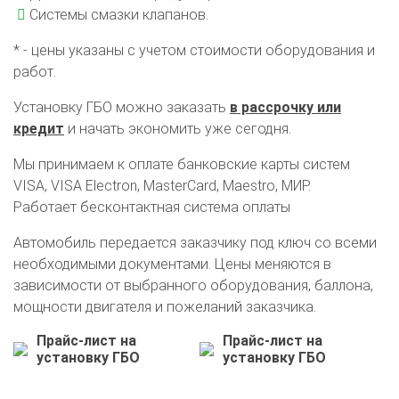
Системы смазки клапанов.
* - цены указаны с учетом стоимости оборудования и
работ.
Установку ГБО можно заказать
в рассрочку или
кредит
и начать экономить уже сегодня.
Мы принимаем к оплате банковские карты систем
VISA, VISA Electron, MasterCard, Maestro, МИР.
Работает бесконтактная система оплаты
Автомобиль передается заказчику под ключ со всеми
О автосервисе
Отзывы клиентов
необходимыми документами. Цены меняются в
зависимости от выбранного оборудования, баллона,
мощности двигателя и пожеланий заказчика.
Установка ГБО за 6 часов
Прайс-лист на
Прайс-лист на
2-го поколения
4-го поколения
5-го поколения
установку ГБО
установку ГБО
BRC
OMVL
LOVATO
KME
Digitronic