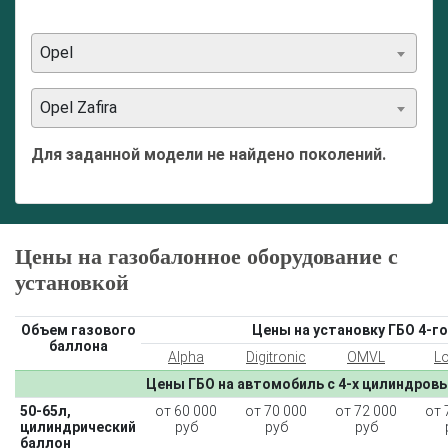
Opel
Opel Zafira
Для заданной модели не найдено поколений.
Цены на газобалонное оборудование с
установкой
Объем газового
Цены на установку ГБО 4-го
баллона
Alpha
Digitronic
OMVL
L
Цены ГБО на автомобиль с 4-х цилиндров
50-65л,
от 60 000
от 70 000
от 72 000
от 
цилиндрический
руб
руб
руб
баллон