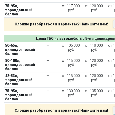
75-95л,
—
от 117 000
от 120 000
от 
тороидальный
руб
руб
баллон
Сложно разобраться в вариантах? Напишите нам!
Цены ГБО на автомобиль с 8-ми цилиндро
50-65л,
—
от 105 000
от 110 000
от 
цилиндрический
руб
руб
баллон
80-100л,
—
от 115 000
от 120 000
от 
цилиндрический
руб
руб
баллон
42-53л,
—
от 115 000
от 120 000
от 
тороидальный
руб
руб
баллон
75-95л,
—
от 130 000
от 135 000
от 
тороидальный
руб
руб
баллон
Сложно разобраться в вариантах? Напишите нам!