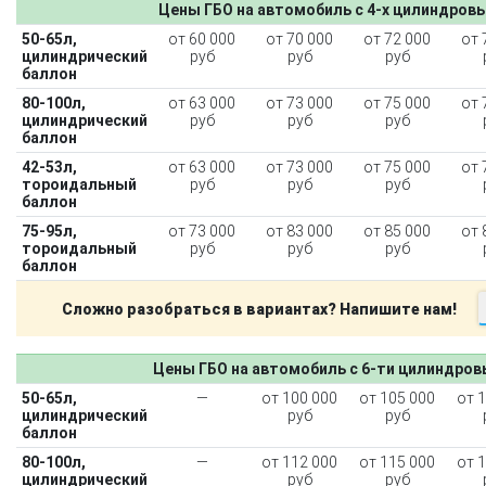
Цены ГБО на автомобиль с 4-х цилиндров
50-65л,
от 60 000
от 70 000
от 72 000
от 
цилиндрический
руб
руб
руб
баллон
80-100л,
от 63 000
от 73 000
от 75 000
от 
цилиндрический
руб
руб
руб
баллон
42-53л,
от 63 000
от 73 000
от 75 000
от 
тороидальный
руб
руб
руб
баллон
75-95л,
от 73 000
от 83 000
от 85 000
от 
тороидальный
руб
руб
руб
баллон
Сложно разобраться в вариантах? Напишите нам!
Цены ГБО на автомобиль с 6-ти цилиндро
50-65л,
—
от 100 000
от 105 000
от 
цилиндрический
руб
руб
баллон
80-100л,
—
от 112 000
от 115 000
от 
цилиндрический
руб
руб