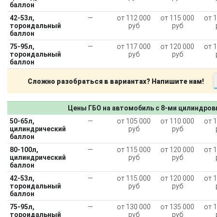
баллон
42-53л,
—
от 112 000
от 115 000
от 
тороидальный
руб
руб
баллон
75-95л,
—
от 117 000
от 120 000
от 
тороидальный
руб
руб
баллон
Сложно разобраться в вариантах? Напишите нам!
Цены ГБО на автомобиль с 8-ми цилиндро
50-65л,
—
от 105 000
от 110 000
от 
цилиндрический
руб
руб
баллон
80-100л,
—
от 115 000
от 120 000
от 
цилиндрический
руб
руб
баллон
42-53л,
—
от 115 000
от 120 000
от 
тороидальный
руб
руб
баллон
75-95л,
—
от 130 000
от 135 000
от 
тороидальный
руб
руб