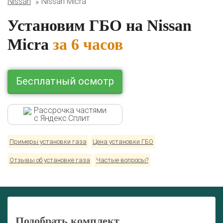
Nissan
Nissan Micra
BMW
Ford
Geely
HAVAL
Hyundai
Infiniti
KIA
Lexus
Mazda
Mercedes
Mitsubishi
Nissan
Установим ГБО на Nissan
Renault
Skoda
Toyota
Volkswagen
Micra
за 6 часов
Бесплатный осмотр
Рассрочка частями
с Яндекс.Сплит
Примеры установки газа
Цена установки ГБО
Отзывы об установке газа
Частые вопросы?
Подобрать комплект