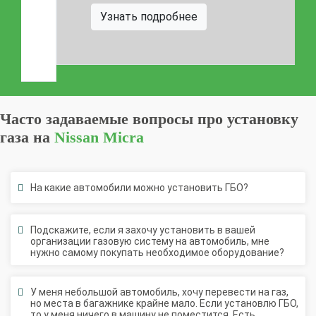
Штрафы в 2026 году
Документы для регистрации
Узнать подробнее
Свидетельство на ГБО
Часто задаваемые вопросы про установку
газа на
Nissan Micra
На какие автомобили можно установить ГБО?
Подскажите, если я захочу установить в вашей
организации газовую систему на автомобиль, мне
нужно самому покупать необходимое оборудование?
У меня небольшой автомобиль, хочу перевести на газ,
но места в багажнике крайне мало. Если установлю ГБО,
то у меня ничего в машину не поместится. Есть
возможность решить такую проблему?