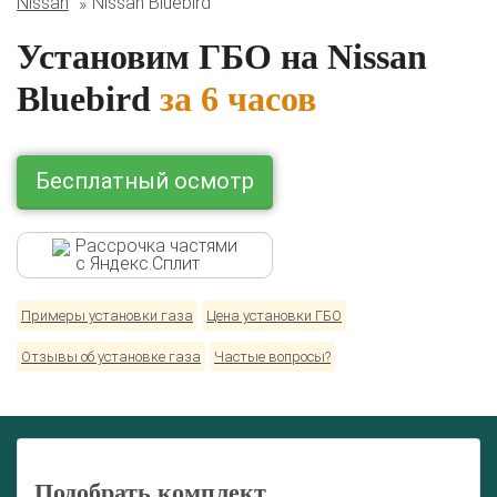
Nissan
Nissan Bluebird
BMW
Ford
Geely
HAVAL
Hyundai
Infiniti
KIA
Lexus
Mazda
Mercedes
Mitsubishi
Nissan
Установим ГБО на Nissan
Renault
Skoda
Toyota
Volkswagen
Bluebird
за 6 часов
Бесплатный осмотр
Рассрочка частями
с Яндекс.Сплит
Примеры установки газа
Цена установки ГБО
Отзывы об установке газа
Частые вопросы?
Подобрать комплект