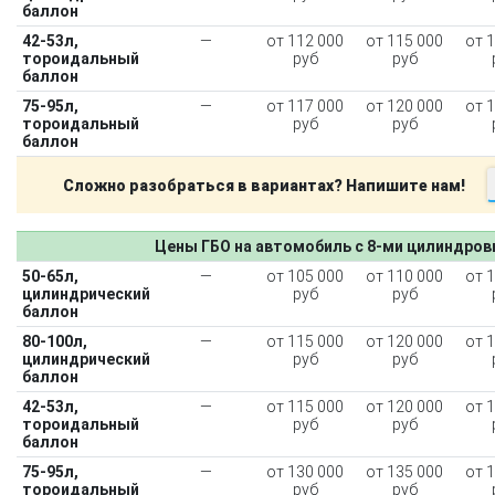
баллон
42-53л,
—
от 112 000
от 115 000
от 
тороидальный
руб
руб
баллон
75-95л,
—
от 117 000
от 120 000
от 
тороидальный
руб
руб
баллон
Сложно разобраться в вариантах? Напишите нам!
Цены ГБО на автомобиль с 8-ми цилиндро
50-65л,
—
от 105 000
от 110 000
от 
цилиндрический
руб
руб
баллон
80-100л,
—
от 115 000
от 120 000
от 
цилиндрический
руб
руб
баллон
42-53л,
—
от 115 000
от 120 000
от 
тороидальный
руб
руб
баллон
75-95л,
—
от 130 000
от 135 000
от 
тороидальный
руб
руб