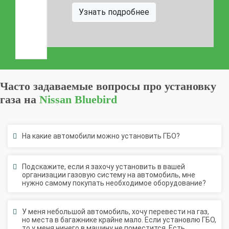
Штрафы в 2026 году
Документы для регистрации
Узнать подробнее
Свидетельство на ГБО
Часто задаваемые вопросы про установку
газа на
Nissan Bluebird
На какие автомобили можно установить ГБО?
Подскажите, если я захочу установить в вашей
организации газовую систему на автомобиль, мне
нужно самому покупать необходимое оборудование?
У меня небольшой автомобиль, хочу перевести на газ,
но места в багажнике крайне мало. Если установлю ГБО,
то у меня ничего в машину не поместится. Есть
возможность решить такую проблему?