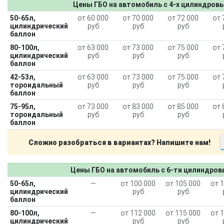
Цены ГБО на автомобиль с 4-х цилиндров
50-65л,
от 60 000
от 70 000
от 72 000
от 
цилиндрический
руб
руб
руб
баллон
80-100л,
от 63 000
от 73 000
от 75 000
от 
цилиндрический
руб
руб
руб
баллон
42-53л,
от 63 000
от 73 000
от 75 000
от 
тороидальный
руб
руб
руб
баллон
75-95л,
от 73 000
от 83 000
от 85 000
от 
тороидальный
руб
руб
руб
баллон
Сложно разобраться в вариантах? Напишите нам!
Цены ГБО на автомобиль с 6-ти цилиндро
50-65л,
—
от 100 000
от 105 000
от 
цилиндрический
руб
руб
баллон
80-100л,
—
от 112 000
от 115 000
от 
цилиндрический
руб
руб