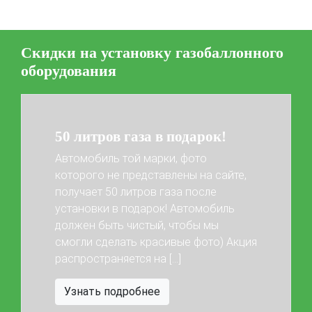
Калькулятор выгоды ГБО
Калькулятор топлива
Техобслуживание ГБО
Скидки на установку газобаллонного
Полная диагностика ГБО
Чистка и регулировка форсунок
оборудования
Замена датчика давления
Замена баллона
Установка редуктора
Регистрация ГБО в ГИБДД
50 литров газа в подарок!
Штрафы в 2026 году
Документы для регистрации
Автомобиль той марки, фото
которого не представлены на сайте,
Свидетельство на ГБО
получает 50 литров газа после
установки в подарок! Автомобиль
Previous
Next
должен быть чистый, чтобы мы
смогли сделать красивые фото) Акция
распространяется на […]
Узнать подробнее