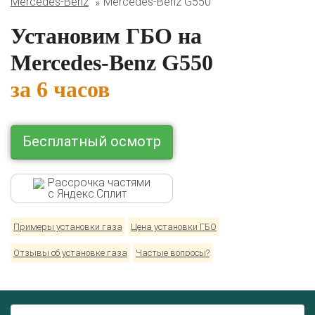
Mercedes-Benz
Mercedes-Benz G550
Комплекты ГБО на иномарки:
BMW
Ford
Geely
HAVAL
Hyundai
Infiniti
KIA
Установим ГБО на
Lexus
Mazda
Mercedes
Mitsubishi
Nissan
Renault
Skoda
Toyota
Volkswagen
Mercedes-Benz G550
за 6 часов
Бесплатный осмотр
Рассрочка частями
с Яндекс.Сплит
Примеры установки газа
Цена установки ГБО
Отзывы об установке газа
Частые вопросы?