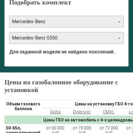
Подобрать комплект
Mercedes-Benz
Mercedes-Benz G550
Для заданной модели не найдено поколений.
Цены на газобалонное оборудование с
установкой
Объем газового
Цены на установку ГБО 4-го
баллона
Alpha
Digitronic
OMVL
L
Цены ГБО на автомобиль с 4-х цилиндров
50-65л,
от 60 000
от 70 000
от 72 000
от 
цилиндрический
руб
руб
руб