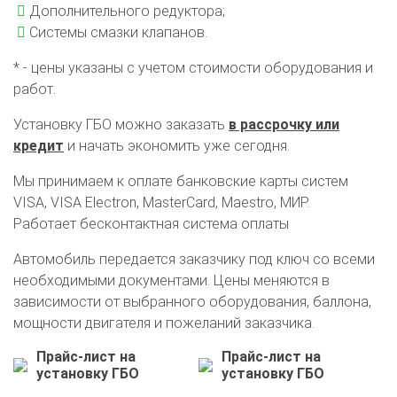
Дополнительного редуктора;
Системы смазки клапанов.
* - цены указаны с учетом стоимости оборудования и
работ.
Установку ГБО можно заказать
в рассрочку или
кредит
и начать экономить уже сегодня.
Мы принимаем к оплате банковские карты систем
VISA, VISA Electron, MasterCard, Maestro, МИР.
О автосервисе
Отзывы клиентов
Работает бесконтактная система оплаты
Автомобиль передается заказчику под ключ со всеми
Установка ГБО за 6 часов
необходимыми документами. Цены меняются в
зависимости от выбранного оборудования, баллона,
2-го поколения
4-го поколения
5-го поколения
мощности двигателя и пожеланий заказчика.
BRC
OMVL
LOVATO
KME
Digitronic
Прайс-лист на
Прайс-лист на
Цена на установку ГБО
установку ГБО
установку ГБО