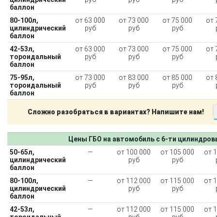
баллон
80-100л,
от 63 000
от 73 000
от 75 000
от 
цилиндрический
руб
руб
руб
баллон
42-53л,
от 63 000
от 73 000
от 75 000
от 
тороидальный
руб
руб
руб
баллон
75-95л,
от 73 000
от 83 000
от 85 000
от 
тороидальный
руб
руб
руб
баллон
Сложно разобраться в вариантах? Напишите нам!
Цены ГБО на автомобиль с 6-ти цилиндро
50-65л,
—
от 100 000
от 105 000
от 
цилиндрический
руб
руб
баллон
80-100л,
—
от 112 000
от 115 000
от 
цилиндрический
руб
руб
баллон
42-53л,
—
от 112 000
от 115 000
от 
тороидальный
руб
руб