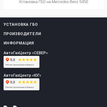
УСТАНОВКА ГБО
ПРОИЗВОДИТЕЛИ
ИНФОРМАЦИЯ
АвтоГазЦентр «СЕВЕР»
АвтоГазЦентр «ЮГ»
Прайс-лист на
Онлайн подбор ГБО
установку ГБО
за 2 минуты!