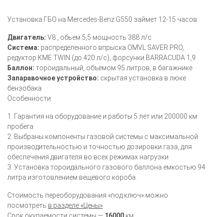
Установка ГБО на Mercedes-Benz G550 займет 12-15 часов.
Двигатель:
V8., обьем 5,5 мощность 388 л/с
Система:
распределенного впрыска OMVL SAVER PRO,
редуктор KME TWIN (до 420 л/с), форсунки BARRACUDA 1,9
Баллон:
тороидальный, объемом 95 литров, в багажнике
Запаравочное устройство:
скрытая установка в люке
бензобака
Особенности:
1. Гарантия на оборудование и работы 5 лет или 200000 км
пробега
2. Выбраны компоненты газовой системы с максимальной
производительностью и точностью дозировки газа, для
обеспечения двигателя во всех режимах нагрузки
3. Установка тороидального газового баллона емкостью 94
литра изготовлением вещевого короба.
Стоимость переоборудования «под ключ» можно
посмотреть
в разделе «Цены»
Срок окупаемости системы —
16000
км