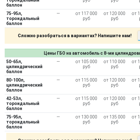
баллон
75-95л,
—
от 117 000
от 120 000
от 
тороидальный
руб
руб
баллон
Сложно разобраться в вариантах? Напишите нам!
Цены ГБО на автомобиль с 8-ми цилиндро
50-65л,
—
от 105 000
от 110 000
от 
цилиндрический
руб
руб
баллон
80-100л,
—
от 115 000
от 120 000
от 
цилиндрический
руб
руб
баллон
42-53л,
—
от 115 000
от 120 000
от 
тороидальный
руб
руб
баллон
75-95л,
—
от 130 000
от 135 000
от 
тороидальный
руб
руб
баллон