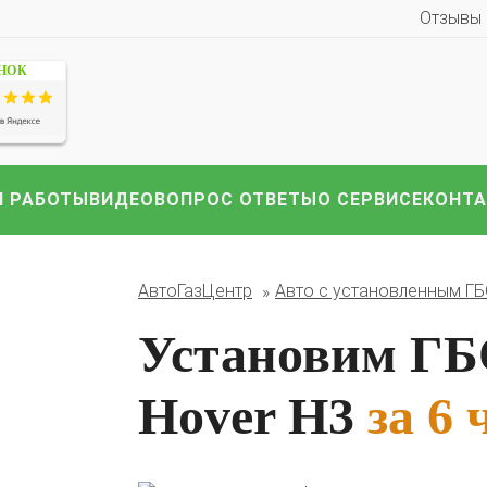
Отзывы
ЕНОК
 РАБОТЫ
ВИДЕО
ВОПРОС ОТВЕТЫ
О СЕРВИСЕ
КОНТ
иномарки:
Компл
HAVAL
Hyundai
Infiniti
KIA
Lexus
Mazda
ВАЗ
АвтоГазЦентр
Авто с установленным Г
i
Nissan
Renault
Skoda
Toyota
Volkswagen
други
Установим ГБО
Hover H3
за 6 