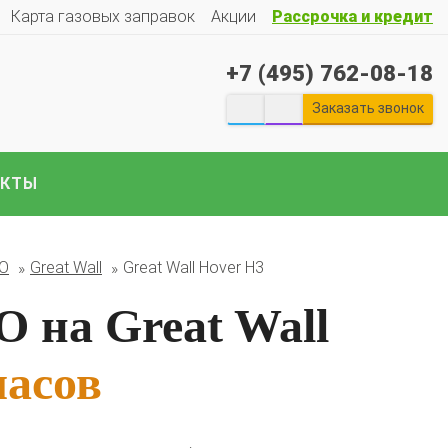
Карта газовых заправок
Акции
Рассрочка и кредит
+7 (495) 762-08-18
Заказать звонок
АКТЫ
екты ГБО на отечественные авто:
Гранту
Весту
Ларгус
Ниву
ГАЗ
Газель
УАЗ
Патриот
и
БО
Great Wall
Great Wall Hover H3
е авто..
 на Great Wall
часов