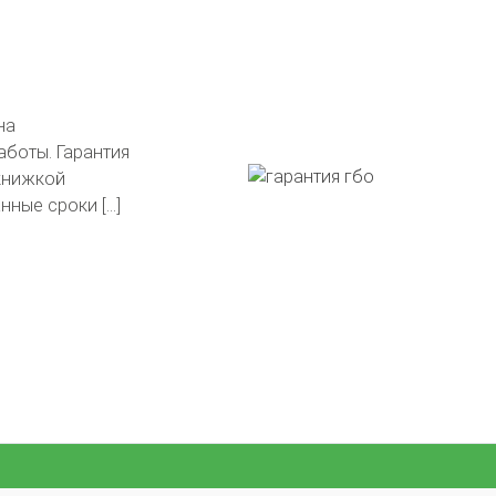
тавлены на
в подарок!
гли сделать