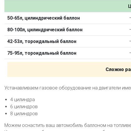
Калькулятор выгоды ГБО
Калькулятор топлива
Ц
Техобслуживание ГБО
50-65л, цилиндрический баллон
Полная диагностика ГБО
Чистка и регулировка форсунок
80-100л, цилиндрический баллон
Замена датчика давления
Замена баллона
Установка реду
42-53л, тороидальный баллон
Регистрация ГБО в ГИБДД
75-95л, тороидальный баллон
Штрафы в 2026 году
Документы для регистрации
Свидетельство на ГБО
Сложно ра
Устанавливаем газовое оборудование на двигатели им
4 цилиндра
6 цилиндров
8 цилиндров
Можем оснастить ваш автомобиль баллоном на топливе 