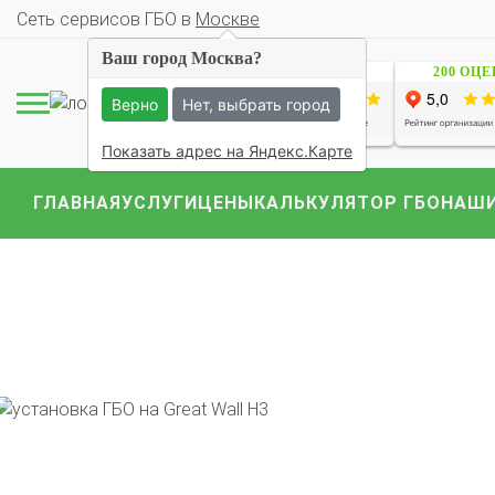
Cеть сервисов ГБО в
Москве
Ваш город Москва?
1229 ОЦЕНОК
200 ОЦ
Верно
Нет, выбрать город
Показать адрес на Яндекс.Карте
ГЛАВНАЯ
УСЛУГИ
ЦЕНЫ
КАЛЬКУЛЯТОР ГБО
НАШИ
Комплекты ГБО на 
BMW
Ford
Geely
Mercedes
Mitsubish