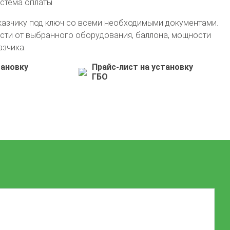
истема оплаты
казчику под ключ со всеми необходимыми документами.
сти от выбранного оборудования, баллона, мощности
азчика.
тановку
Прайс-лист на установку
ГБО
+7 (495) 762-08-18
info@avto-gaz.com
Whatsapp
— ваш консультант Николай