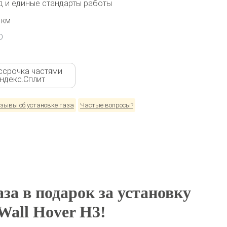
 и единые стандарты работы
 км
О
ссрочка частями
Яндекс.Сплит
зывы об установке газа
Частые вопросы?
за в подарок за установку
Wall Hover H3!