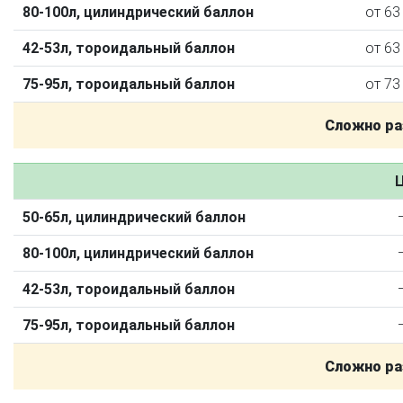
80-100л, цилиндрический баллон
от 63
42-53л, тороидальный баллон
от 63
75-95л, тороидальный баллон
от 73
Сложно ра
Ц
50-65л, цилиндрический баллон
О автосервисе
Отзывы клиентов
80-100л, цилиндрический баллон
Установка ГБО за 6 часов
42-53л, тороидальный баллон
2-го поколения
4-го поколения
5-го поколения
75-95л, тороидальный баллон
BRC
OMVL
LOVATO
KME
Digitronic
Сложно ра
Цена на установку ГБО