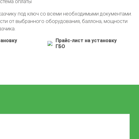
истема оплаты
казчику под ключ со всеми необходимыми документами.
сти от выбранного оборудования, баллона, мощности
азчика.
тановку
Прайс-лист на установку
ГБО
+7 (495) 762-08-18
info@avto-gaz.com
Whatsapp
— ваш консультант Николай