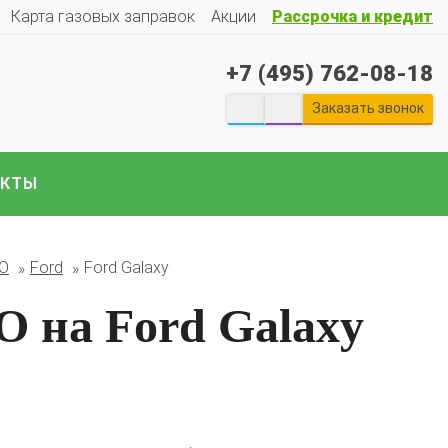
Карта газовых заправок
Акции
Рассрочка и кредит
+7 (495) 762-08-18
Заказать звонок
АКТЫ
екты ГБО на отечественные авто:
Гранту
Весту
Ларгус
Ниву
ГАЗ
Газель
УАЗ
Патриот
и
БО
Ford
Ford Galaxy
е авто..
 на Ford Galaxy