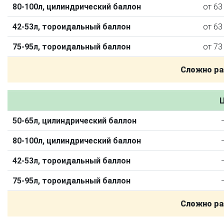
80-100л, цилиндрический баллон
от 63
42-53л, тороидальный баллон
от 63
75-95л, тороидальный баллон
от 73
Сложно ра
Ц
50-65л, цилиндрический баллон
О автосервисе
Отзывы клиентов
80-100л, цилиндрический баллон
Установка ГБО за 6 часов
42-53л, тороидальный баллон
2-го поколения
4-го поколения
5-го поколения
75-95л, тороидальный баллон
BRC
OMVL
LOVATO
KME
Digitronic
Сложно ра
Цена на установку ГБО