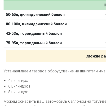
Калькулятор выгоды ГБО
Калькулятор топлива
Ц
Техобслуживание ГБО
50-65л, цилиндрический баллон
Полная диагностика ГБО
Чистка и регулировка форсунок
80-100л, цилиндрический баллон
Замена датчика давления
Замена баллона
Установка реду
42-53л, тороидальный баллон
Регистрация ГБО в ГИБДД
75-95л, тороидальный баллон
Штрафы в 2026 году
Документы для регистрации
Свидетельство на ГБО
Сложно ра
Устанавливаем газовое оборудование на двигатели им
4 цилиндра
6 цилиндров
8 цилиндров
Можем оснастить ваш автомобиль баллоном на топливе 