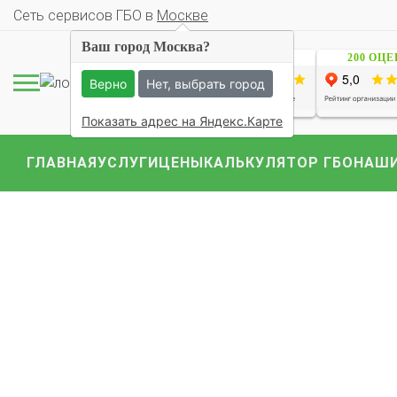
Cеть сервисов ГБО в
Москве
Ваш город Москва?
1229 ОЦЕНОК
200 ОЦ
Верно
Нет, выбрать город
Показать адрес на Яндекс.Карте
ГЛАВНАЯ
УСЛУГИ
ЦЕНЫ
КАЛЬКУЛЯТОР ГБО
НАШИ
Комплекты ГБО на 
BMW
Ford
Geely
Mercedes
Mitsubish