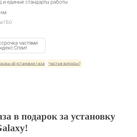
 и единые стандарты работы
 км
ки ГБО
ссрочка частями
Яндекс.Сплит
зывы об установке газа
Частые вопросы?
за в подарок за установку
alaxy!