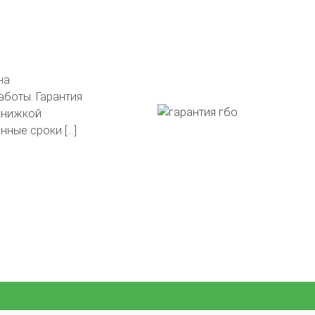
тавлены на
в подарок!
гли сделать