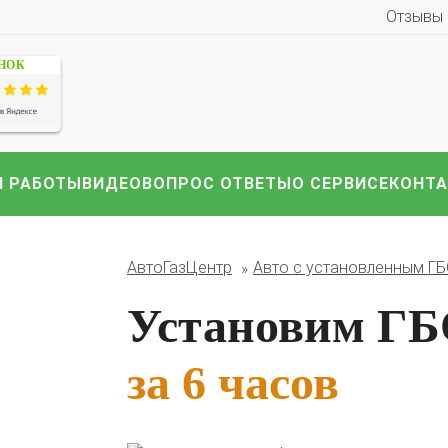
Отзывы
ЕНОК
 РАБОТЫ
ВИДЕО
ВОПРОС ОТВЕТЫ
О СЕРВИСЕ
КОНТ
иномарки:
Компл
HAVAL
Hyundai
Infiniti
KIA
Lexus
Mazda
ВАЗ
АвтоГазЦентр
Авто с установленным Г
i
Nissan
Renault
Skoda
Toyota
Volkswagen
други
Установим ГБО
за 6 часов