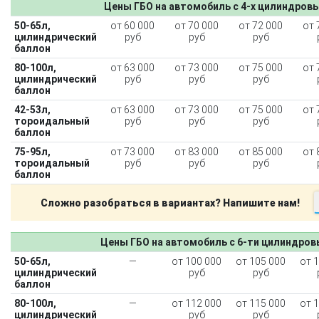
Цены ГБО на автомобиль с 4-х цилиндров
50-65л,
от 60 000
от 70 000
от 72 000
от 
цилиндрический
руб
руб
руб
баллон
80-100л,
от 63 000
от 73 000
от 75 000
от 
цилиндрический
руб
руб
руб
баллон
42-53л,
от 63 000
от 73 000
от 75 000
от 
тороидальный
руб
руб
руб
баллон
75-95л,
от 73 000
от 83 000
от 85 000
от 
тороидальный
руб
руб
руб
баллон
Сложно разобраться в вариантах? Напишите нам!
Цены ГБО на автомобиль с 6-ти цилиндро
50-65л,
—
от 100 000
от 105 000
от 
цилиндрический
руб
руб
баллон
80-100л,
—
от 112 000
от 115 000
от 
цилиндрический
руб
руб