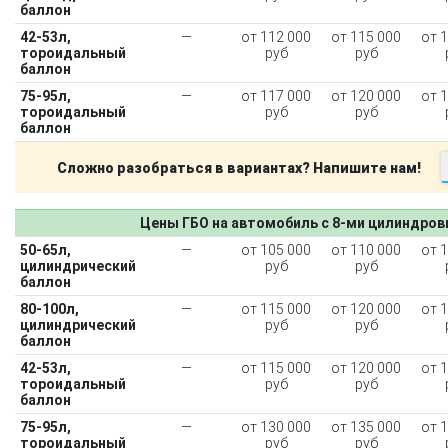
баллон
42-53л,
—
от 112 000
от 115 000
от 
тороидальный
руб
руб
баллон
75-95л,
—
от 117 000
от 120 000
от 
тороидальный
руб
руб
баллон
Сложно разобраться в вариантах? Напишите нам!
Цены ГБО на автомобиль с 8-ми цилиндро
50-65л,
—
от 105 000
от 110 000
от 
цилиндрический
руб
руб
баллон
80-100л,
—
от 115 000
от 120 000
от 
цилиндрический
руб
руб
баллон
42-53л,
—
от 115 000
от 120 000
от 
тороидальный
руб
руб
баллон
75-95л,
—
от 130 000
от 135 000
от 
тороидальный
руб
руб