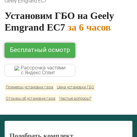
Geely Emgrand EC7
Lexus
Mazda
Mercedes
Mitsubishi
Nissan
Установим ГБО на Geely
Renault
Skoda
Toyota
Volkswagen
Emgrand EC7
за 6 часов
Бесплатный осмотр
Рассрочка частями
с Яндекс.Сплит
Примеры установки газа
Цена установки ГБО
Отзывы об установке газа
Частые вопросы?
Подобрать комплект