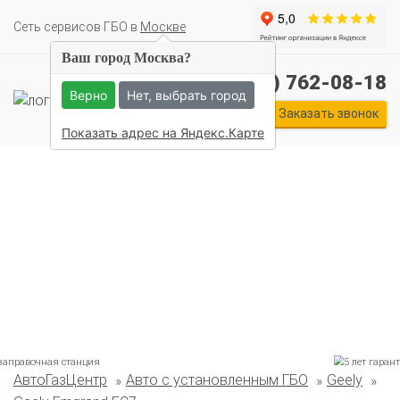
Cеть сервисов ГБО в
Москве
Ваш город Москва?
+7 (495) 762-08-18
Верно
Нет, выбрать город
Заказать звонок
Показать адрес на Яндекс.Карте
АвтоГазЦентр
Авто с установленным ГБО
Geely
Комплекты ГБО на иномарки:
BMW
Ford
Geely
HAVAL
Hyundai
Infiniti
KIA