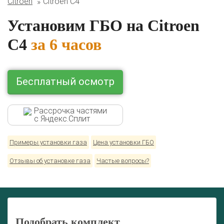
Citroen
Citroen C4
BMW
Ford
Geely
HAVAL
Hyundai
Infiniti
KIA
Lexus
Mazda
Mercedes
Mitsubishi
Nissan
Установим ГБО на Citroen
Renault
Skoda
Toyota
Volkswagen
C4
за 6 часов
Бесплатный осмотр
Рассрочка частями
с Яндекс.Сплит
Примеры установки газа
Цена установки ГБО
Отзывы об установке газа
Частые вопросы?
Подобрать комплект