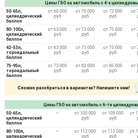
Цены ГБО на автомобиль с 4-х цилиндров
50-65л,
от 60 000
от 70 000
от 72 000
от 
цилиндрический
руб
руб
руб
баллон
80-100л,
от 63 000
от 73 000
от 75 000
от 
цилиндрический
руб
руб
руб
баллон
42-53л,
от 63 000
от 73 000
от 75 000
от 
тороидальный
руб
руб
руб
баллон
75-95л,
от 73 000
от 83 000
от 85 000
от 
тороидальный
руб
руб
руб
баллон
Сложно разобраться в вариантах? Напишите нам!
Цены ГБО на автомобиль с 6-ти цилиндро
50-65л,
—
от 100 000
от 105 000
от 
цилиндрический
руб
руб
баллон
80-100л,
—
от 112 000
от 115 000
от 
цилиндрический
руб
руб