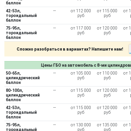
баллон
42-53л,
—
от 112 000
от 115 000
от 
тороидальный
руб
руб
баллон
75-95л,
—
от 117 000
от 120 000
от 
тороидальный
руб
руб
баллон
Сложно разобраться в вариантах? Напишите нам!
Цены ГБО на автомобиль с 8-ми цилиндро
50-65л,
—
от 105 000
от 110 000
от 
цилиндрический
руб
руб
баллон
80-100л,
—
от 115 000
от 120 000
от 
цилиндрический
руб
руб
баллон
42-53л,
—
от 115 000
от 120 000
от 
тороидальный
руб
руб
баллон
75-95л,
—
от 130 000
от 135 000
от 
тороидальный
руб
руб