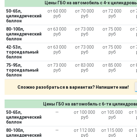
Цены ГБО на автомобиль с 4-х цилиндров
50-65л,
от 60 000
от 70 000
от 72 000
от 
цилиндрический
руб
руб
руб
баллон
80-100л,
от 63 000
от 73 000
от 75 000
от 
цилиндрический
руб
руб
руб
баллон
42-53л,
от 63 000
от 73 000
от 75 000
от 
тороидальный
руб
руб
руб
баллон
75-95л,
от 73 000
от 83 000
от 85 000
от 
тороидальный
руб
руб
руб
баллон
Сложно разобраться в вариантах? Напишите нам!
Цены ГБО на автомобиль с 6-ти цилиндро
50-65л,
—
от 100 000
от 105 000
от 
цилиндрический
руб
руб
баллон
80-100л,
—
от 112 000
от 115 000
от 
цилиндрический
руб
руб