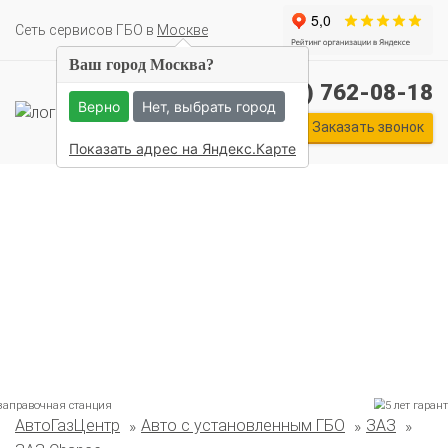
Cеть сервисов ГБО в
Москве
Ваш город Москва?
+7 (495) 762-08-18
Верно
Нет, выбрать город
Заказать звонок
Показать адрес на Яндекс.Карте
Комплекты ГБО на иномарки:
АвтоГазЦентр
Авто с установленным ГБО
ЗАЗ
BMW
Ford
Geely
HAVAL
Hyundai
Infiniti
KIA