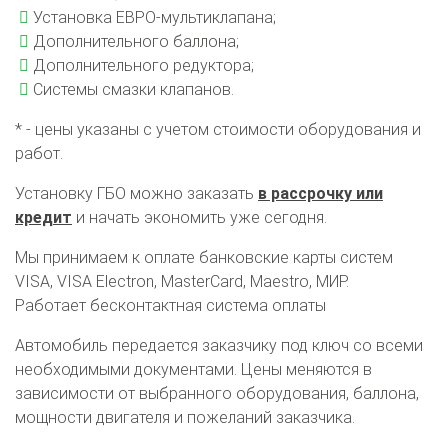
Установка ЕВРО-мультиклапана;
Дополнительного баллона;
Дополнительного редуктора;
Системы смазки клапанов.
* - цены указаны с учетом стоимости оборудования и
работ.
Установку ГБО можно заказать
в рассрочку или
кредит
и начать экономить уже сегодня.
Мы принимаем к оплате банковские карты систем
VISA, VISA Electron, MasterCard, Maestro, МИР.
Работает бесконтактная система оплаты
О автосервисе
Отзывы клиентов
Автомобиль передается заказчику под ключ со всеми
необходимыми документами. Цены меняются в
Установка ГБО за 6 часов
зависимости от выбранного оборудования, баллона,
мощности двигателя и пожеланий заказчика.
2-го поколения
4-го поколения
5-го поколения
BRC
OMVL
LOVATO
KME
Digitronic