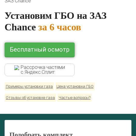
ЗАЗ Chance
Lexus
Mazda
Mercedes
Mitsubishi
Nissan
Renault
Skoda
Toyota
Volkswagen
Установим ГБО на ЗАЗ
Chance
за 6 часов
Бесплатный осмотр
Рассрочка частями
с Яндекс.Сплит
Примеры установки газа
Цена установки ГБО
Отзывы об установке газа
Частые вопросы?
Подобрать комплект