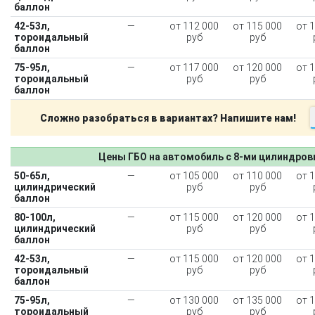
баллон
42-53л,
—
от 112 000
от 115 000
от 
тороидальный
руб
руб
баллон
75-95л,
—
от 117 000
от 120 000
от 
тороидальный
руб
руб
баллон
Сложно разобраться в вариантах? Напишите нам!
Цены ГБО на автомобиль с 8-ми цилиндро
50-65л,
—
от 105 000
от 110 000
от 
цилиндрический
руб
руб
баллон
80-100л,
—
от 115 000
от 120 000
от 
цилиндрический
руб
руб
баллон
42-53л,
—
от 115 000
от 120 000
от 
тороидальный
руб
руб
баллон
75-95л,
—
от 130 000
от 135 000
от 
тороидальный
руб
руб