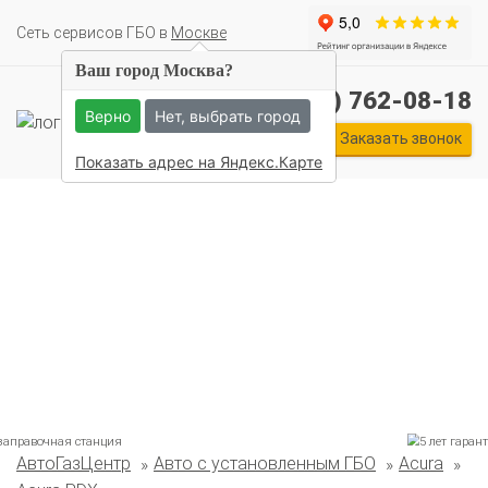
Cеть сервисов ГБО в
Москве
Ваш город Москва?
+7 (495) 762-08-18
Верно
Нет, выбрать город
Заказать звонок
Показать адрес на Яндекс.Карте
АвтоГазЦентр
Авто с установленным ГБО
Acura
Комплекты ГБО на иномарки:
BMW
Ford
Geely
HAVAL
Hyundai
Infiniti
KIA