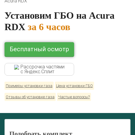
Acura RDX
Lexus
Mazda
Mercedes
Mitsubishi
Nissan
Renault
Skoda
Toyota
Volkswagen
Установим ГБО на Acura
RDX
за 6 часов
Бесплатный осмотр
Рассрочка частями
с Яндекс.Сплит
Примеры установки газа
Цена установки ГБО
Отзывы об установке газа
Частые вопросы?
Подобрать комплект