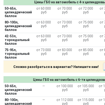
Цены ГБО на автомобиль с 4-х цилиндров
50-65л,
от 60 000
от 70 000
от 72 000
от 
цилиндрический
руб
руб
руб
баллон
80-100л,
от 63 000
от 73 000
от 75 000
от 
цилиндрический
руб
руб
руб
баллон
42-53л,
от 63 000
от 73 000
от 75 000
от 
тороидальный
руб
руб
руб
баллон
75-95л,
от 73 000
от 83 000
от 85 000
от 
тороидальный
руб
руб
руб
баллон
Сложно разобраться в вариантах? Напишите нам!
Цены ГБО на автомобиль с 6-ти цилиндро
50-65л,
—
от 100 000
от 105 000
от 
цилиндрический
руб
руб
баллон
80-100л,
—
от 112 000
от 115 000
от 
цилиндрический
руб
руб