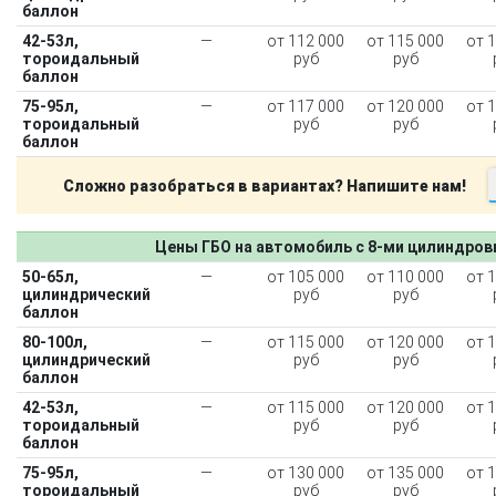
баллон
42-53л,
—
от 112 000
от 115 000
от 
тороидальный
руб
руб
баллон
75-95л,
—
от 117 000
от 120 000
от 
тороидальный
руб
руб
баллон
Сложно разобраться в вариантах? Напишите нам!
Цены ГБО на автомобиль с 8-ми цилиндро
50-65л,
—
от 105 000
от 110 000
от 
цилиндрический
руб
руб
баллон
80-100л,
—
от 115 000
от 120 000
от 
цилиндрический
руб
руб
баллон
42-53л,
—
от 115 000
от 120 000
от 
тороидальный
руб
руб
баллон
75-95л,
—
от 130 000
от 135 000
от 
тороидальный
руб
руб