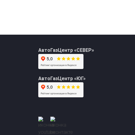
АвтоГазЦентр «СЕВЕР»
АвтоГазЦентр «ЮГ»
+7 (495) 762-08-18
info@avto-gaz.com
Whatsapp
— ваш консультант Николай