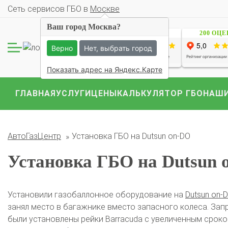
Cеть сервисов ГБО в
Москве
Ваш город Москва?
1229 ОЦЕНОК
200 ОЦ
Комплекты ГБО на 
BMW
Ford
Geely
Верно
Нет, выбрать город
Mercedes
Mitsubish
Показать адрес на Яндекс.Карте
ГЛАВНАЯ
УСЛУГИ
ЦЕНЫ
КАЛЬКУЛЯТОР ГБО
НАШИ
АвтоГазЦентр
Установка ГБО на Dutsun on-DO
Установка ГБО на Dutsun 
Установили газобаллонное оборудование на
Dutsun on-
занял место в багажнике вместо запасного колеса. Зап
О автосервисе
Отзывы клиентов
были установлены рейки Barracuda с увеличенным срок