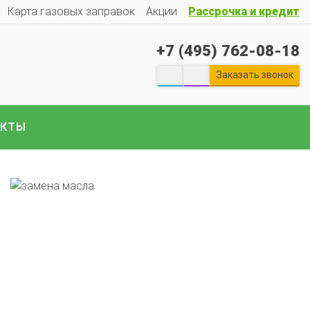
Карта газовых заправок
Акции
Рассрочка и кредит
+7 (495) 762-08-18
екты ГБО на отечественные авто:
Гранту
Весту
Ларгус
Ниву
ГАЗ
Газель
УАЗ
Патриот
и
Заказать звонок
е авто..
АКТЫ