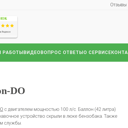
Отзывы
ЕНОК
иномарки:
Компл
HAVAL
Hyundai
Infiniti
KIA
Lexus
Mazda
ВАЗ
i
Nissan
Renault
Skoda
Toyota
Volkswagen
други
 РАБОТЫ
ВИДЕО
ВОПРОС ОТВЕТЫ
О СЕРВИСЕ
КОНТ
on-DO
DO
с двигателем мощностью 100 л/с. Баллон (42 литра)
равочное устройство скрыли в люке бензобака. Также
ом службы.