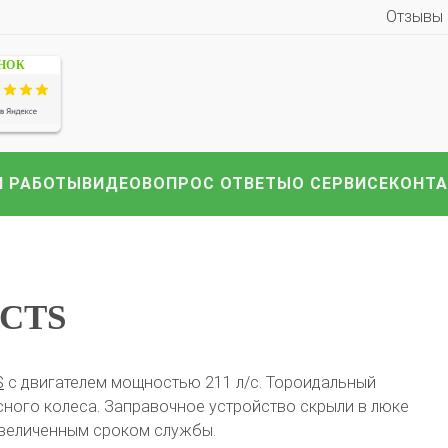
Отзывы
ЕНОК
иномарки:
Компл
HAVAL
Hyundai
Infiniti
KIA
Lexus
Mazda
ВАЗ
i
Nissan
Renault
Skoda
Toyota
Volkswagen
други
 РАБОТЫ
ВИДЕО
ВОПРОС ОТВЕТЫ
О СЕРВИСЕ
КОНТ
 CTS
S
с двигателем мощностью 211 л/с. Тороидальный
асного колеса. Заправочное устройство скрыли в люке
увеличенным сроком службы.