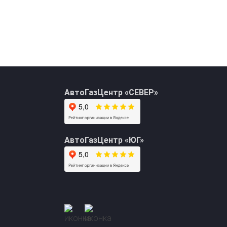
АвтоГазЦентр «СЕВЕР»
АвтоГазЦентр «ЮГ»
+7 (495) 762-08-18
info@avto-gaz.com
Whatsapp
— ваш консультант Николай