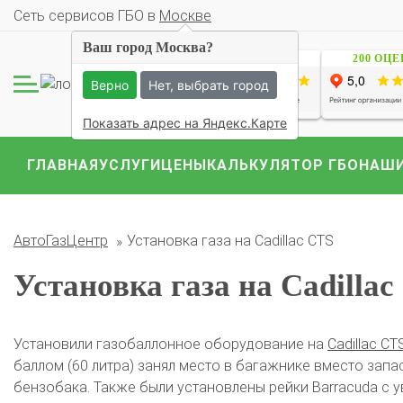
Cеть сервисов ГБО в
Москве
Ваш город Москва?
1229 ОЦЕНОК
200 ОЦ
Комплекты ГБО на 
BMW
Ford
Geely
Верно
Нет, выбрать город
Mercedes
Mitsubish
Показать адрес на Яндекс.Карте
ГЛАВНАЯ
УСЛУГИ
ЦЕНЫ
КАЛЬКУЛЯТОР ГБО
НАШИ
АвтоГазЦентр
Установка газа на Cadillac CTS
Установка газа на Cadillac
Установили газобаллонное оборудование на
Cadillac CT
баллом (60 литра) занял место в багажнике вместо зап
О автосервисе
Отзывы клиентов
бензобака. Также были установлены рейки Barracuda с 