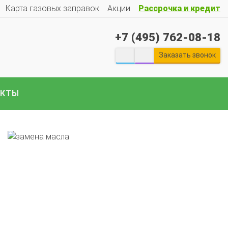
Карта газовых заправок
Акции
Рассрочка и кредит
+7 (495) 762-08-18
екты ГБО на отечественные авто:
Гранту
Весту
Ларгус
Ниву
ГАЗ
Газель
УАЗ
Патриот
и
Заказать звонок
е авто..
АКТЫ