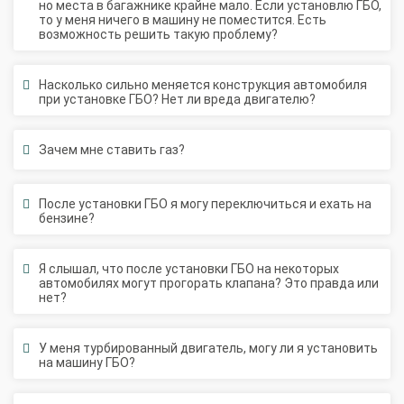
но места в багажнике крайне мало. Если установлю ГБО,
то у меня ничего в машину не поместится. Есть
О автосервисе
Отзывы клиентов
возможность решить такую проблему?
Установка ГБО за 6 часов
Насколько сильно меняется конструкция автомобиля
при установке ГБО? Нет ли вреда двигателю?
2-го поколения
4-го поколения
5-го поколения
BRC
OMVL
LOVATO
KME
Digitronic
Зачем мне ставить газ?
Цена на установку ГБО
После установки ГБО я могу переключиться и ехать на
Калькулятор выгоды ГБО
Калькулятор топлива
бензине?
Техобслуживание ГБО
Я слышал, что после установки ГБО на некоторых
автомобилях могут прогорать клапана? Это правда или
Полная диагностика ГБО
Чистка и регулировка форсунок
нет?
Замена датчика давления
Замена баллона
Установка редуктора
У меня турбированный двигатель, могу ли я установить
на машину ГБО?
Регистрация ГБО в ГИБДД