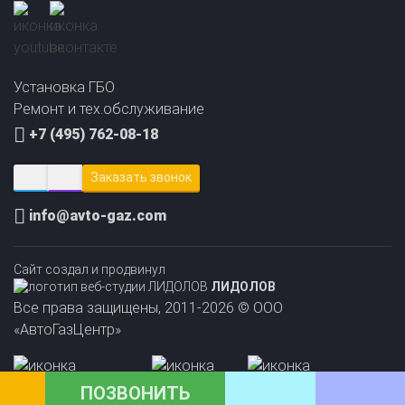
Установка ГБО
Ремонт и тех.обслуживание
+7 (495) 762-08-18
Заказать звонок
info@avto-gaz.com
Сайт создал и продвинул
ЛИДОЛОВ
Прайс-лист на
Онлайн подбор ГБО
Все права защищены, 2011-2026 © ООО
установку ГБО
за 2 минуты!
«АвтоГазЦентр»
ПОЗВОНИТЬ