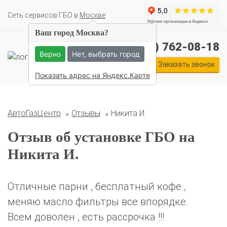
Cеть сервисов ГБО в
Москве
Ваш город Москва?
+7 (495) 762-08-18
Верно
Нет, выбрать город
Комплекты ГБО на иномарки:
Заказать звонок
BMW
Ford
Geely
HAVAL
Hyundai
Infiniti
KIA
Показать адрес на Яндекс.Карте
Lexus
Mazda
Mercedes
Mitsubishi
Nissan
Renault
Skoda
Toyota
Volkswagen
АвтоГазЦентр
Отзывы
Никита И.
Отзыв об установке ГБО на
Никита И.
Отличные парни , бесплатный кофе ,
меняю масло фильтры все впорядке.
Всем доволен , есть рассрочка !!!