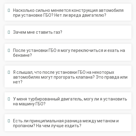
О автосервисе
Отзывы клиентов
Насколько сильно меняется конструкция автомобиля
при установке ГБО? Нет ли вреда двигателю?
Установка ГБО за 6 часов
2-го поколения
4-го поколения
5-го поколения
Зачем мне ставить газ?
BRC
OMVL
LOVATO
KME
Digitronic
Цена на установку ГБО
После установки ГБО я могу переключиться и ехать на
бензине?
Калькулятор выгоды ГБО
Калькулятор топлива
Я слышал, что после установки ГБО на некоторых
Техобслуживание ГБО
автомобилях могут прогорать клапана? Это правда или
нет?
Полная диагностика ГБО
Чистка и регулировка форсунок
Замена датчика давления
Замена баллона
У меня турбированный двигатель, могу ли я установить
Установка редуктора
на машину ГБО?
Регистрация ГБО в ГИБДД
Есть ли принципиальная разница между метаном и
пропаном? На чем лучше ездить?
Штрафы в 2026 году
Документы для регистрации