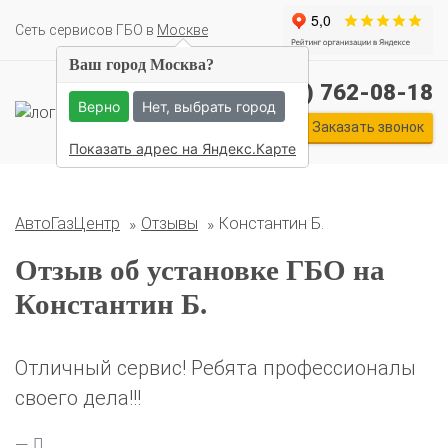
Cеть сервисов ГБО в
Москве
Ваш город Москва?
+7 (495) 762-08-18
Верно
Нет, выбрать город
Комплекты ГБО на иномарки:
Заказать звонок
BMW
Ford
Geely
HAVAL
Hyundai
Infiniti
KIA
Показать адрес на Яндекс.Карте
Lexus
Mazda
Mercedes
Mitsubishi
Nissan
Renault
Skoda
Toyota
Volkswagen
АвтоГазЦентр
Отзывы
Константин Б.
Отзыв об установке ГБО на
Константин Б.
Отличный сервис! Ребята профессионалы
своего дела!!!