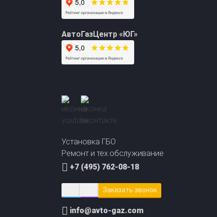
АвтоГазЦентр «ЮГ»
Установка ГБО
Ремонт и тех.обслуживание
+7 (495) 762-08-18
Заказать звонок
info@avto-gaz.com
а заправок метан пропан
Преимущества ГБО