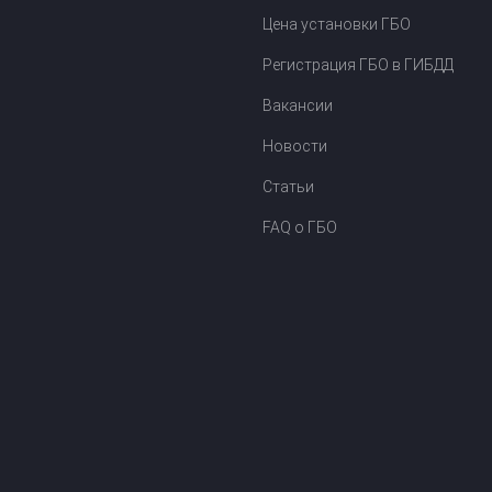
Цена установки ГБО
Регистрация ГБО в ГИБДД
Вакансии
Новости
Статьи
FAQ о ГБО
Карт