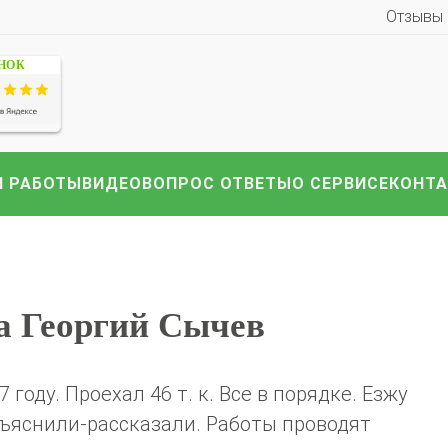
Отзывы
ЕНОК
иномарки:
Компл
HAVAL
Hyundai
Infiniti
KIA
Lexus
Mazda
ВАЗ
i
Nissan
Renault
Skoda
Toyota
Volkswagen
други
 РАБОТЫ
ВИДЕО
ВОПРОС ОТВЕТЫ
О СЕРВИСЕ
КОНТ
а Георгий Сычев
году. Проехал 46 т. к. Все в порядке. Езжу
объяснили-рассказали. Работы проводят