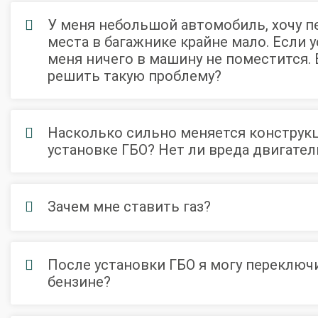
У меня небольшой автомобиль, хочу пе
места в багажнике крайне мало. Если у
меня ничего в машину не поместится.
О автосервисе
Отзывы клиентов
решить такую проблему?
Установка ГБО за 6 часов
2-го поколения
4-го поколения
5-го поколения
Насколько сильно меняется конструк
установке ГБО? Нет ли вреда двигате
BRC
OMVL
LOVATO
KME
Digitronic
Цена на установку ГБО
Зачем мне ставить газ?
Калькулятор выгоды ГБО
Калькулятор топлива
Техобслуживание ГБО
После установки ГБО я могу переключи
Полная диагностика ГБО
Чистка и регулировка форсунок
бензине?
Замена датчика давления
Замена баллона
Установка реду