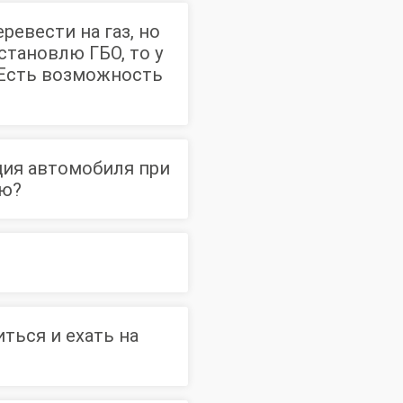
ревести на газ, но
становлю ГБО, то у
 Есть возможность
ция автомобиля при
лю?
ться и ехать на
ктора