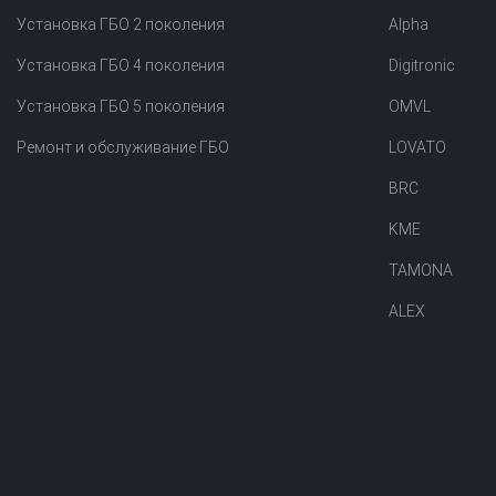
Установка ГБО 2 поколения
Alpha
Установка ГБО 4 поколения
Digitronic
Установка ГБО 5 поколения
OMVL
Ремонт и обслуживание ГБО
LOVATO
BRC
KME
TAMONA
ALEX
Прайс-лист на
Онлайн подбор ГБО
установку ГБО
за 2 минуты!