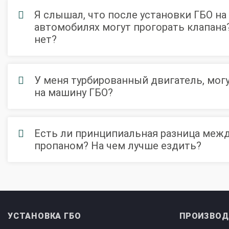
Регистрация ГБО в ГИБДД
Я слышал, что после установки ГБО н
Штрафы в 2026 году
Документы для регистрации
автомобилях могут прогорать клапана
Свидетельство на ГБО
нет?
У меня турбированный двигатель, могу
на машину ГБО?
Есть ли принципиальная разница меж
пропаном? На чем лучше ездить?
УСТАНОВКА ГБО
ПРОИЗВОД