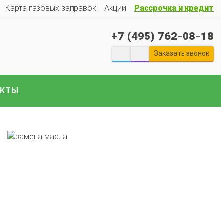
Карта газовых заправок
Акции
Рассрочка и кредит
+7 (495) 762-08-18
Заказать звонок
екты ГБО на отечественные авто:
Гранту
Весту
Ларгус
Ниву
ГАЗ
Газель
УАЗ
Патриот
и
е авто..
АКТЫ