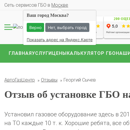
Cеть сервисов ГБО в
Москве
Ваш город Москва?
1229 ОЦЕНОК
200 ОЦ
Верно
Нет, выбрать город
Комплекты ГБО на 
Показать адрес на Яндекс.Карте
BMW
Ford
Geely
Mercedes
Mitsubish
ГЛАВНАЯ
УСЛУГИ
ЦЕНЫ
КАЛЬКУЛЯТОР ГБО
НАШИ
АвтоГазЦентр
Отзывы
Георгий Сычев
Отзыв об установке ГБО н
Установил газовое оборудование здесь в 2017 
на ТО каждые 10 т. к. Хорошие ребята, все 