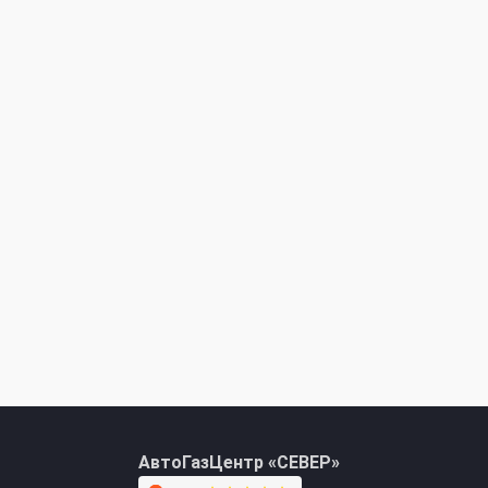
+7 (495) 762-08-18
info@avto-gaz.com
Whatsapp
— ваш консультант Николай
АвтоГазЦентр «СЕВЕР»