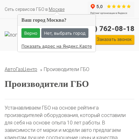
Cеть сервисов ГБО в
Москве
Ваш город Москва?
+7 (495) 762-08-18
Комплекты ГБО на иномарки:
Верно
Нет, выбрать город
BMW
Ford
Geely
HAVAL
Hyundai
Infiniti
KIA
Заказать звонок
Lexus
Mazda
Mercedes
Mitsubishi
Nissan
Показать адрес на Яндекс.Карте
Renault
Skoda
Toyota
Volkswagen
АвтоГазЦентр
Производители ГБО
Производители ГБО
Устанавливаем ГБО на основе рейтинга
производителей оборудования, который составили
для себя на основе опыта 10 лет работы. В
зависимости от марки и модели авто предлагаем
клиентам лучшее соотношение цены и качества.