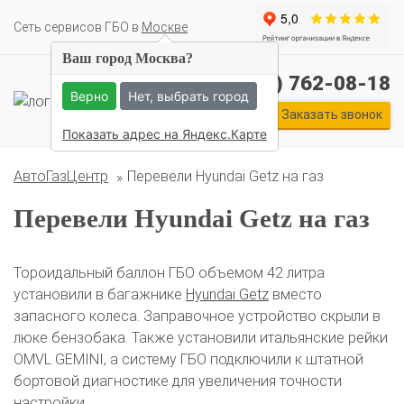
Cеть сервисов ГБО в
Москве
Ваш город Москва?
Комплекты ГБО на иномарки:
+7 (495) 762-08-18
BMW
Ford
Geely
HAVAL
Hyundai
Infiniti
KIA
Верно
Нет, выбрать город
Lexus
Mazda
Mercedes
Mitsubishi
Nissan
Заказать звонок
Renault
Skoda
Toyota
Volkswagen
Показать адрес на Яндекс.Карте
АвтоГазЦентр
Перевели Hyundai Getz на газ
Перевели Hyundai Getz на газ
Тороидальный баллон ГБО объемом 42 литра
установили в багажнике
Hyundai Getz
вместо
запасного колеса. Заправочное устройство скрыли в
люке бензобака. Также установили итальянские рейки
OMVL GEMINI, а систему ГБО подключили к штатной
бортовой диагностике для увеличения точности
настройки.